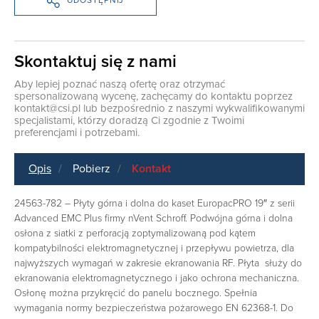
UDOSTĘPNIJ
Skontaktuj się z nami
Aby lepiej poznać naszą ofertę oraz otrzymać
spersonalizowaną wycenę, zachęcamy do kontaktu poprzez
kontakt@csi.pl
lub bezpośrednio z naszymi wykwalifikowanymi
specjalistami, którzy doradzą Ci zgodnie z Twoimi
preferencjami i potrzebami.
Opis
Pobierz
Kontakt
24563-782 – Płyty górna i dolna do kaset EuropacPRO 19″ z serii
Advanced EMC Plus firmy nVent Schroff. Podwójna górna i dolna
osłona z siatki z perforacją zoptymalizowaną pod kątem
kompatybilności elektromagnetycznej i przepływu powietrza, dla
najwyższych wymagań w zakresie ekranowania RF. Płyta służy do
ekranowania elektromagnetycznego i jako ochrona mechaniczna.
Osłonę można przykręcić do panelu bocznego. Spełnia
wymagania normy bezpieczeństwa pożarowego EN 62368-1. Do