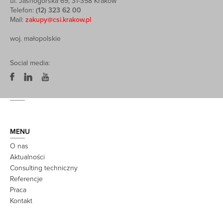
ul. Jasnogórska 69, 31-358 Kraków
Telefon:
(12) 323 62 00
Mail:
zakupy@csi.krakow.pl
woj. małopolskie
Social media:
MENU
O nas
Aktualności
Consulting techniczny
Referencje
Praca
Kontakt