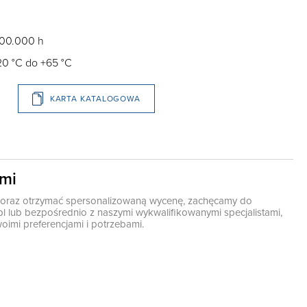
100.000 h
20 °C do +65 °C
KARTA KATALOGOWA
ami
ę oraz otrzymać spersonalizowaną wycenę, zachęcamy do
pl
lub bezpośrednio z naszymi wykwalifikowanymi specjalistami,
oimi preferencjami i potrzebami.