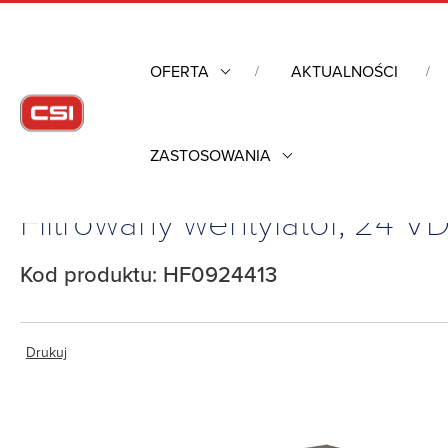
OFERTA
AKTUALNOŚCI
ZASTOSOWANIA
Strona główna
/
Obudowy przemysłowe
/
Kontrola warunków 
Filtrowany wentylator, 24 
Kod produktu: HF0924413
Drukuj