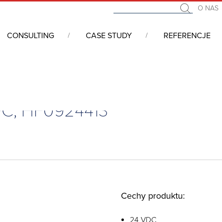
O NAS
CONSULTING
CASE STUDY
REFERENCJE
klimatycznych
/
Wentylatory
/
Filtrowane kratki wentylacyjne
/
Filtr
VDC, HF0924413
Cechy produktu:
24 VDC