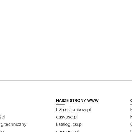
NASZE STRONY WWW
b2b.csi.krakow.pl
ści
easyuse.pl
ng techniczny
katalogi.csi.pl
je
easylook.pl