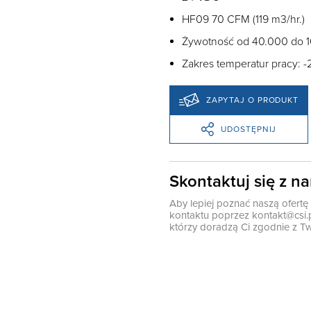
HF09 70 CFM (119 m3/hr.)
Żywotność od 40.000 do 
Zakres temperatur pracy: -
ZAPYTAJ O PRODUKT
UDOSTĘPNIJ
Skontaktuj się z n
Aby lepiej poznać naszą ofert
kontaktu poprzez
kontakt@csi.
którzy doradzą Ci zgodnie z Tw