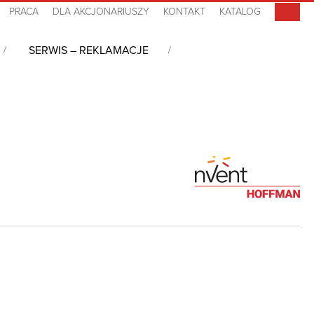
PRACA
DLA AKCJONARIUSZY
KONTAKT
KATALOG
SERWIS – REKLAMACJE
owany wentylator, 24 VDC, HF0924413