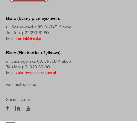
Biuro (Działy przemysłowe):
ul. Sosnowiecka 89, 31-345 Kraków
Telefon:
(12) 390 61 80
Mail:
kontakt@csi.pl
Biuro (Elektronika użytkowa):
ul. Jasnogórska 69, 31-358 Kraków
Telefon:
(12) 323 62 00
Mail:
zakupy@csi.krakow.pl
woj. małopolskie
Social media: