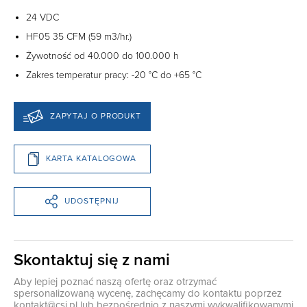
24 VDC
HF05 35 CFM (59 m3/hr.)
Żywotność od 40.000 do 100.000 h
Zakres temperatur pracy: -20 °C do +65 °C
ZAPYTAJ O PRODUKT
KARTA KATALOGOWA
UDOSTĘPNIJ
Skontaktuj się z nami
Aby lepiej poznać naszą ofertę oraz otrzymać
spersonalizowaną wycenę, zachęcamy do kontaktu poprzez
kontakt@csi.pl
lub bezpośrednio z naszymi wykwalifikowanymi