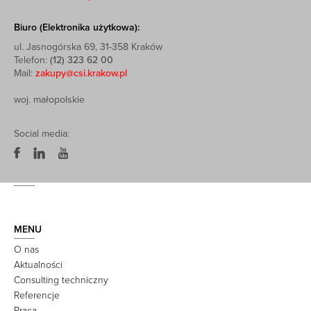
Biuro (Elektronika użytkowa):
ul. Jasnogórska 69, 31-358 Kraków
Telefon:
(12) 323 62 00
Mail:
zakupy@csi.krakow.pl
woj. małopolskie
Social media:
MENU
O nas
Aktualności
Consulting techniczny
Referencje
Praca