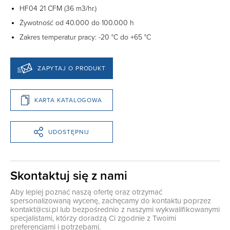
HF04 21 CFM (36 m3/hr.)
Żywotność od 40.000 do 100.000 h
Zakres temperatur pracy: -20 °C do +65 °C
ZAPYTAJ O PRODUKT
KARTA KATALOGOWA
UDOSTĘPNIJ
Skontaktuj się z nami
Aby lepiej poznać naszą ofertę oraz otrzymać
spersonalizowaną wycenę, zachęcamy do kontaktu poprzez
kontakt@csi.pl
lub bezpośrednio z naszymi wykwalifikowanymi
specjalistami, którzy doradzą Ci zgodnie z Twoimi
preferencjami i potrzebami.