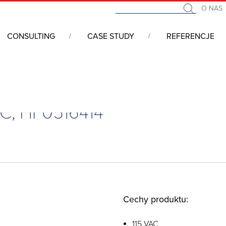
O NAS
CONSULTING
CASE STUDY
REFERENCJE
klimatycznych
/
Wentylatory
/
Filtrowane kratki wentylacyjne
/
Filtr
VAC, HF0516414
Cechy produktu:
115 VAC