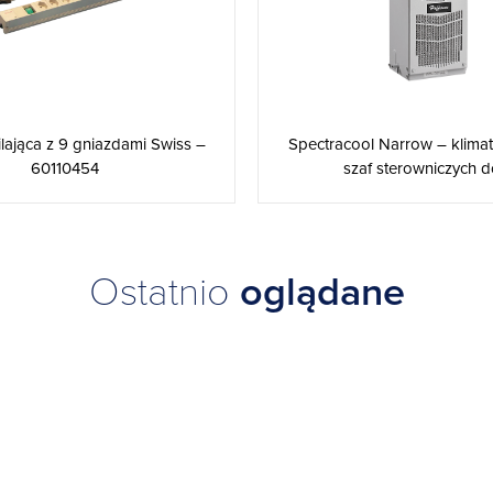
ilająca z 9 gniazdami Swiss –
Spectracool Narrow – klima
60110454
szaf sterowniczych do
Ostatnio
oglądane