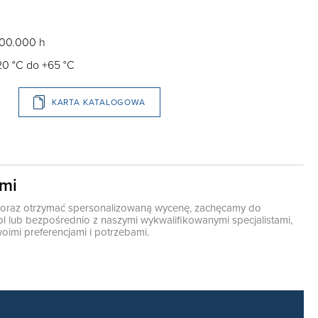
100.000 h
20 °C do +65 °C
KARTA KATALOGOWA
ami
ę oraz otrzymać spersonalizowaną wycenę, zachęcamy do
pl
lub bezpośrednio z naszymi wykwalifikowanymi specjalistami,
oimi preferencjami i potrzebami.