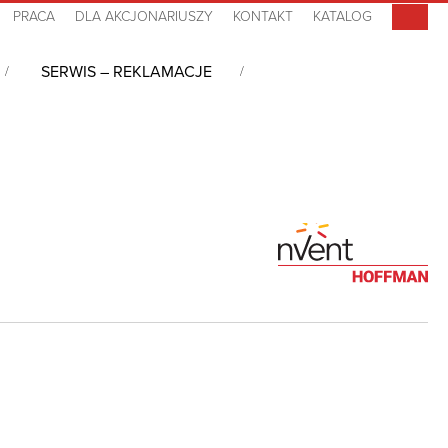
PRACA
DLA AKCJONARIUSZY
KONTAKT
KATALOG
SERWIS – REKLAMACJE
owany wentylator, 115 VAC, HF0516414