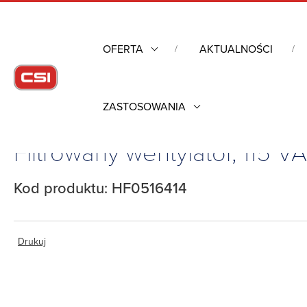
OFERTA
AKTUALNOŚCI
ZASTOSOWANIA
Strona główna
/
Obudowy przemysłowe
/
Kontrola warunków 
Filtrowany wentylator, 115 
Kod produktu: HF0516414
Drukuj