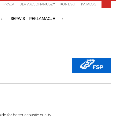
PRACA
DLA AKCJONARIUSZY
KONTAKT
KATALOG
SERWIS – REKLAMACJE
ide for better acoustic quality