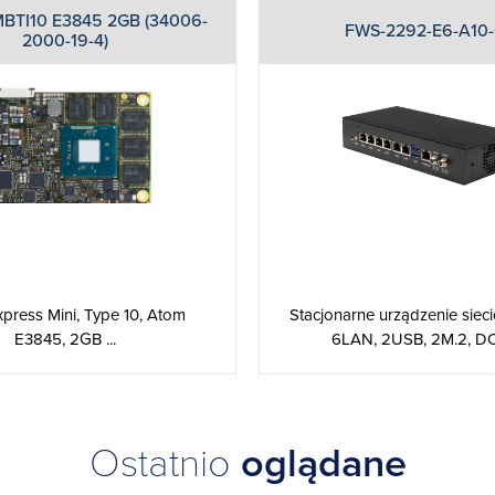
TI10 E3845 2GB (34006-
FWS-2292-E6-A10
2000-19-4)
Stacjonarne urządzenie siec
ress Mini, Type 10, Atom
6LAN, 2USB, 2M.2, DC-i
E3845, 2GB ...
Ostatnio
oglądane