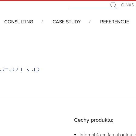
O NAS
CONSULTING
CASE STUDY
REFERENCJE
ria
/
Zasilacze
/
zasilacz, Flex, 300W, FSP300-57FCB
300-57FCB
Cechy produktu:
Internal 4 cm fan at output s