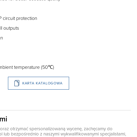
circuit protection
ll outputs
wn
mbient temperature (50℃)
KARTA KATALOGOWA
ami
ę oraz otrzymać spersonalizowaną wycenę, zachęcamy do
pl
lub bezpośrednio z naszymi wykwalifikowanymi specjalistami,