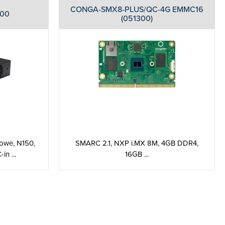
CONGA-SMX8-PLUS/QC-4G EMMC16
-00
(051300)
iowe, N150,
SMARC 2.1, NXP i.MX 8M, 4GB DDR4,
n ...
16GB ...