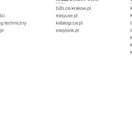
b2b.csi.krakow.pl
ści
easyuse.pl
ng techniczny
katalogi.csi.pl
je
easylook.pl