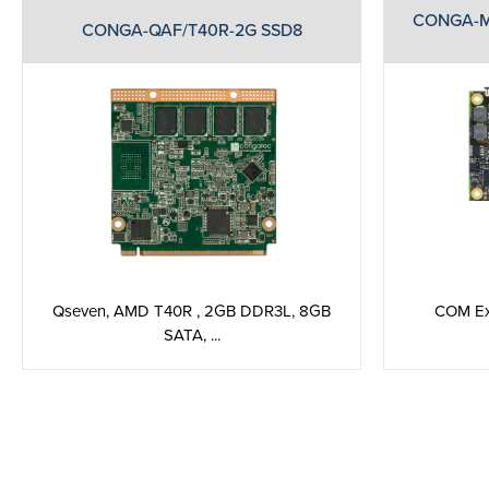
CONGA-MB
CONGA-QAF/T40R-2G SSD8
Qseven, AMD T40R , 2GB DDR3L, 8GB
COM Exp
SATA, ...