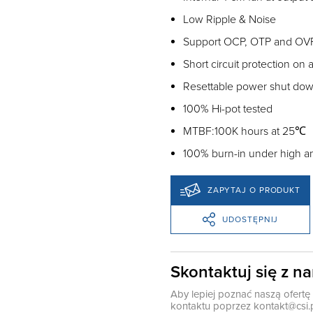
Low Ripple & Noise
Support OCP, OTP and OVP 
Short circuit protection on a
Resettable power shut do
100% Hi-pot tested
MTBF:100K hours at 25℃
100% burn-in under high a
ZAPYTAJ O PRODUKT
UDOSTĘPNIJ
Skontaktuj się z n
Aby lepiej poznać naszą ofert
kontaktu poprzez
kontakt@csi.