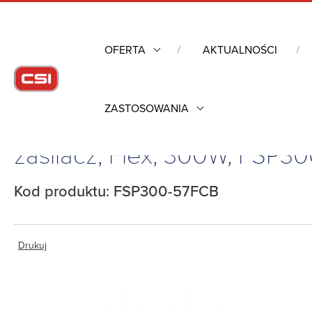
OFERTA
AKTUALNOŚCI
ZASTOSOWANIA
Strona główna
/
Komputery przemysłowe
/
Pozostałe
/
Akceso
zasilacz, Flex, 300W, FSP
Kod produktu: FSP300-57FCB
Drukuj