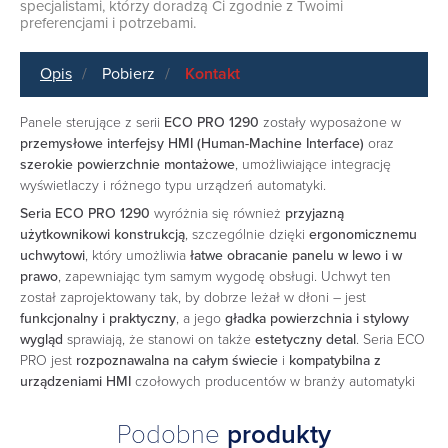
specjalistami, którzy doradzą Ci zgodnie z Twoimi
preferencjami i potrzebami.
Opis
Pobierz
Kontakt
Panele sterujące z serii
ECO PRO 1290
zostały wyposażone w
przemysłowe interfejsy HMI (Human-Machine Interface)
oraz
szerokie powierzchnie montażowe
, umożliwiające integrację
wyświetlaczy i różnego typu urządzeń automatyki.
Seria ECO PRO 1290
wyróżnia się również
przyjazną
użytkownikowi konstrukcją
, szczególnie dzięki
ergonomicznemu
uchwytowi
, który umożliwia
łatwe obracanie panelu w lewo i w
prawo
, zapewniając tym samym wygodę obsługi. Uchwyt ten
został zaprojektowany tak, by dobrze leżał w dłoni – jest
funkcjonalny i praktyczny
, a jego
gładka powierzchnia i stylowy
wygląd
sprawiają, że stanowi on także
estetyczny detal
. Seria ECO
PRO jest
rozpoznawalna na całym świecie
i
kompatybilna z
urządzeniami HMI
czołowych producentów w branży automatyki
Podobne
produkty