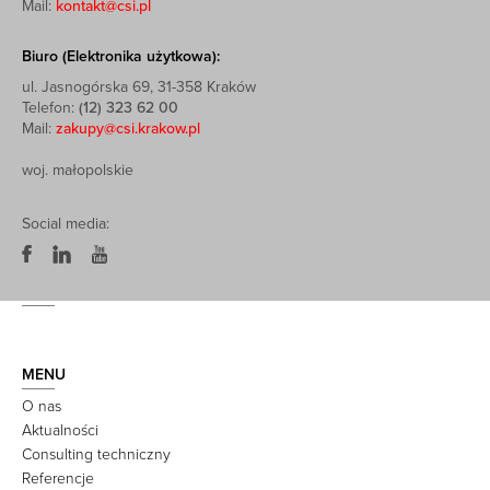
Mail:
kontakt@csi.pl
Biuro (Elektronika użytkowa):
ul. Jasnogórska 69, 31-358 Kraków
Telefon:
(12) 323 62 00
Mail:
zakupy@csi.krakow.pl
woj. małopolskie
Social media:
MENU
O nas
Aktualności
Consulting techniczny
Referencje