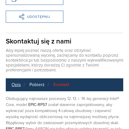
UDOSTĘPNIJ
Skontaktuj się z nami
Aby lepiej poznać naszą ofertę oraz otrzymać
spersonalizowaną wycenę, zachęcamy do kontaktu poprzez
kontakt@csi.pl
lub bezpośrednio z naszymi wykwalifikowanymi
specjalistami, którzy doradzą Ci zgodnie z Twoimi
preferencjami i potrzebami.
Opis
Pobierz
Kontakt
Obsługujący najnowsze procesory 12. 13. i 14.-tej generacji Intel®
Core, model
EPIC-RPS7
został starannie zaprojektowany, aby
wykraczać poza kompaktową 4-calową obudowę i zapewnić
wysoką wydajność obliczeniową na najmniejszej możliwej płycie.
Wyjątkowy wybór do zastosowań przemysłowych dowolnej skali.
EPIC-RPS7
firmy AAEON nie tylko oferuje solidną łączność, w celu