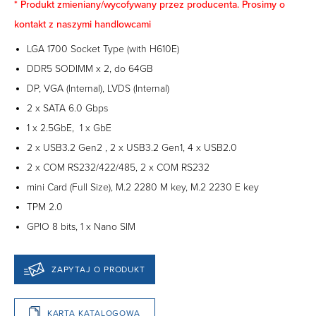
* Produkt zmieniany/wycofywany przez producenta. Prosimy o
kontakt z naszymi handlowcami
LGA 1700 Socket Type (with H610E)
DDR5 SODIMM x 2, do 64GB
DP, VGA (Internal), LVDS (Internal)
2 x SATA 6.0 Gbps
1 x 2.5GbE, 1 x GbE
2 x USB3.2 Gen2 , 2 x USB3.2 Gen1, 4 x USB2.0
2 x COM RS232/422/485, 2 x COM RS232
mini Card (Full Size), M.2 2280 M key, M.2 2230 E key
TPM 2.0
GPIO 8 bits, 1 x Nano SIM
ZAPYTAJ O PRODUKT
KARTA KATALOGOWA