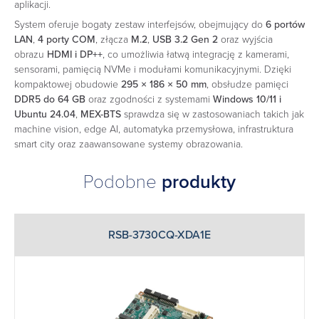
aplikacji.
System oferuje bogaty zestaw interfejsów, obejmujący do
6 portów
LAN
,
4 porty COM
, złącza
M.2
,
USB 3.2 Gen 2
oraz wyjścia
obrazu
HDMI i DP++
, co umożliwia łatwą integrację z kamerami,
sensorami, pamięcią NVMe i modułami komunikacyjnymi. Dzięki
kompaktowej obudowie
295 × 186 × 50 mm
, obsłudze pamięci
DDR5 do 64 GB
oraz zgodności z systemami
Windows 10/11 i
Ubuntu 24.04
,
MEX-BTS
sprawdza się w zastosowaniach takich jak
machine vision, edge AI, automatyka przemysłowa, infrastruktura
smart city oraz zaawansowane systemy obrazowania.
Podobne
produkty
RSB-3730CQ-XDA1E