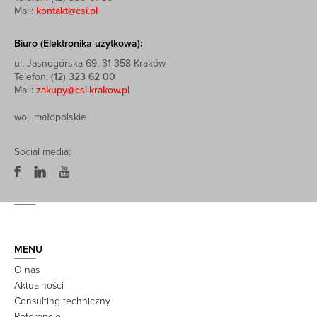
Mail:
kontakt@csi.pl
Biuro (Elektronika użytkowa):
ul. Jasnogórska 69, 31-358 Kraków
Telefon:
(12) 323 62 00
Mail:
zakupy@csi.krakow.pl
woj. małopolskie
Social media:
MENU
O nas
Aktualności
Consulting techniczny
Referencje