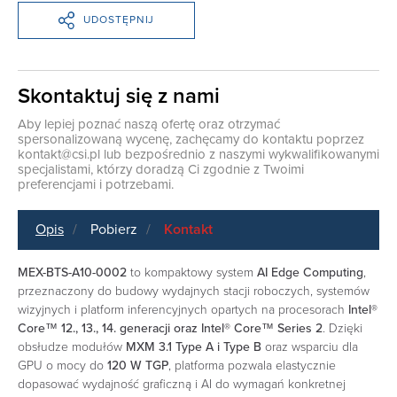
UDOSTĘPNIJ
Skontaktuj się z nami
Aby lepiej poznać naszą ofertę oraz otrzymać
spersonalizowaną wycenę, zachęcamy do kontaktu poprzez
kontakt@csi.pl
lub bezpośrednio z naszymi wykwalifikowanymi
specjalistami, którzy doradzą Ci zgodnie z Twoimi
preferencjami i potrzebami.
Opis
Pobierz
Kontakt
MEX-BTS-A10-0002
to kompaktowy system
AI Edge Computing
,
przeznaczony do budowy wydajnych stacji roboczych, systemów
wizyjnych i platform inferencyjnych opartych na procesorach
Intel®
Core™ 12., 13., 14. generacji oraz Intel® Core™ Series 2
. Dzięki
obsłudze modułów
MXM 3.1 Type A i Type B
oraz wsparciu dla
GPU o mocy do
120 W TGP
, platforma pozwala elastycznie
dopasować wydajność graficzną i AI do wymagań konkretnej