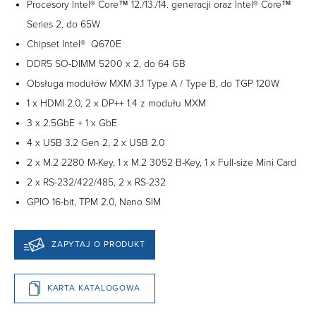
Procesory Intel® Core™ 12./13./14. generacji oraz Intel® Core™
Series 2, do 65W
Chipset Intel® Q670E
DDR5 SO-DIMM 5200 x 2, do 64 GB
Obsługa modułów MXM 3.1 Type A / Type B, do TGP 120W
1 x HDMI 2.0, 2 x DP++ 1.4 z modułu MXM
3 x 2.5GbE + 1 x GbE
4 x USB 3.2 Gen 2, 2 x USB 2.0
2 x M.2 2280 M-Key, 1 x M.2 3052 B-Key, 1 x Full-size Mini Card
2 x RS-232/422/485, 2 x RS-232
GPIO 16-bit, TPM 2.0, Nano SIM
ZAPYTAJ O PRODUKT
KARTA KATALOGOWA