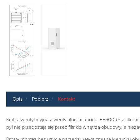
Opis
Pobierz
Kontakt
Kratka wentylacyjna z wentylatorem, model EF600R5 z filtrem EF,
pył nie przedostają się przez filtr do wnętrza obudowy, a niez
Prosty montaż bez użycia narzędzi, łatwa zmiana kierunku obr