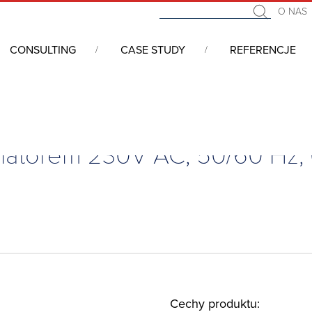
O NAS
CONSULTING
CASE STUDY
REFERENCJE
wentylatorem 230V AC, 50/60 Hz, 640m3/h, EF600R5
ylatorem 230V AC, 50/60 Hz,
Cechy produktu: