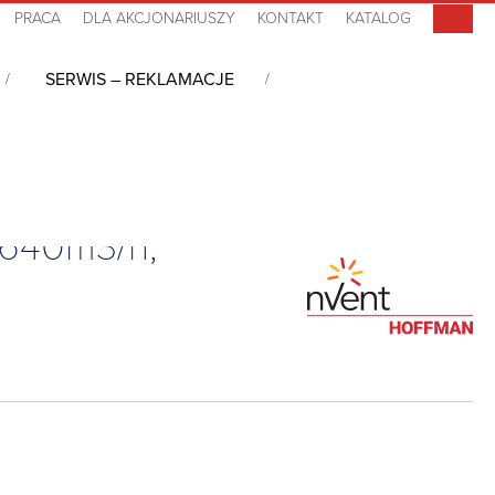
PRACA
DLA AKCJONARIUSZY
KONTAKT
KATALOG
SERWIS – REKLAMACJE
 640m3/h,