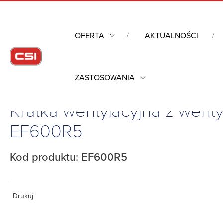
OFERTA
AKTUALNOŚCI
ZASTOSOWANIA
Strona główna
/
Obudowy przemysłowe
/
Kratka wentylacyjna z 
Kratka wentylacyjna z went
EF600R5
Kod produktu: EF600R5
Drukuj