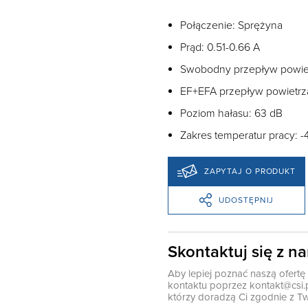
Połączenie: Sprężyna
Prąd: 0.51-0.66 A
Swobodny przepływ powie
EF+EFA przepływ powietrz
Poziom hałasu: 63 dB
Zakres temperatur pracy: -
ZAPYTAJ O PRODUKT
UDOSTĘPNIJ
Skontaktuj się z n
Aby lepiej poznać naszą ofert
kontaktu poprzez
kontakt@csi.
którzy doradzą Ci zgodnie z Tw