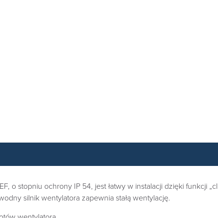
 o stopniu ochrony IP 54, jest łatwy w instalacji dzięki funkcji „
awodny silnik wentylatora zapewnia stałą wentylację.
otów wentylatora.