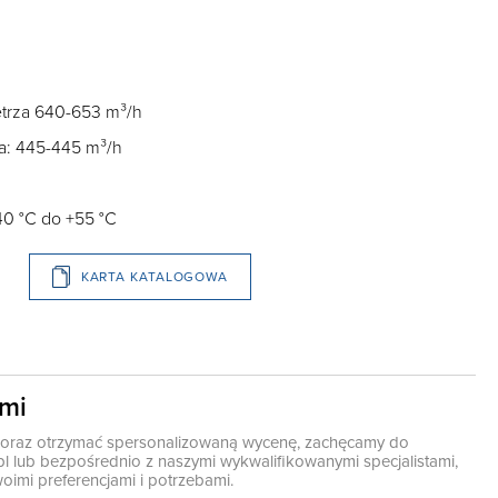
trza 640-653 m³/h
a: 445-445 m³/h
40 °C do +55 °C
KARTA KATALOGOWA
ami
ę oraz otrzymać spersonalizowaną wycenę, zachęcamy do
pl
lub bezpośrednio z naszymi wykwalifikowanymi specjalistami,
oimi preferencjami i potrzebami.