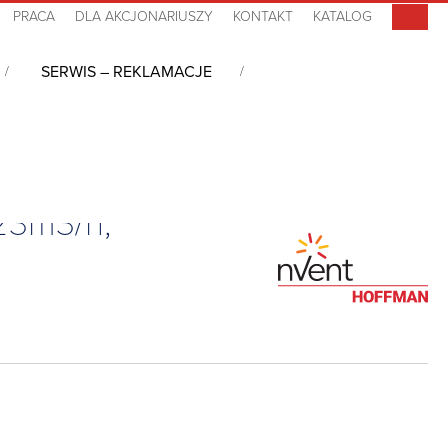
PRACA
DLA AKCJONARIUSZY
KONTAKT
KATALOG
SERWIS – REKLAMACJE
23m3/h,