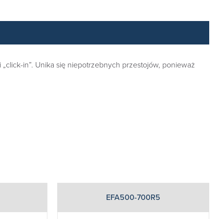
ji „click-in”. Unika się niepotrzebnych przestojów, ponieważ
EFA500-700R5