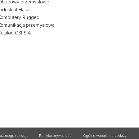
Obudowy przemysłowe
Industrial Flash
Komputery Rugged
Komunikacja przemysłowa
Katalog CSI S.A.
ważonego rozwoju
Polityka prywatności
Ogólne warunki sprzedaży