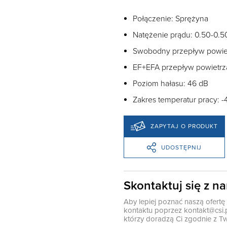
Połączenie: Sprężyna
Natężenie prądu: 0.50-0.5
Swobodny przepływ powie
EF+EFA przepływ powietrz
Poziom hałasu: 46 dB
Zakres temperatur pracy: -
ZAPYTAJ O PRODUKT
UDOSTĘPNIJ
Skontaktuj się z n
Aby lepiej poznać naszą ofert
kontaktu poprzez
kontakt@csi.
którzy doradzą Ci zgodnie z Tw