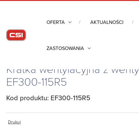
OFERTA
AKTUALNOŚCI
ZASTOSOWANIA
Strona główna
/
Obudowy przemysłowe
/
Kratka wentylacyjna z 
Kratka wentylacyjna z went
EF300-115R5
Kod produktu: EF300-115R5
Drukuj