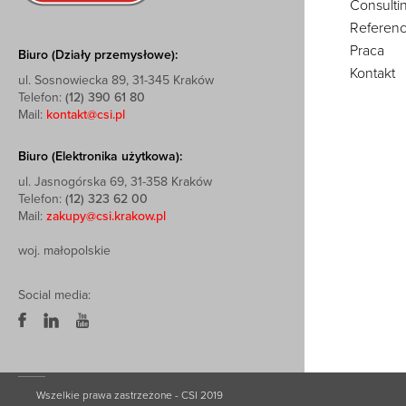
Consulti
Referenc
Praca
Biuro (Działy przemysłowe):
Kontakt
ul. Sosnowiecka 89, 31-345 Kraków
Telefon:
(12) 390 61 80
Mail:
kontakt@csi.pl
Biuro (Elektronika użytkowa):
ul. Jasnogórska 69, 31-358 Kraków
Telefon:
(12) 323 62 00
Mail:
zakupy@csi.krakow.pl
woj. małopolskie
Social media:
Wszelkie prawa zastrzeżone - CSI 2019