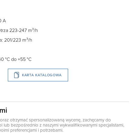
0 A
trza 223-247 m³/h
a: 201/223 m³/h
40 °C do +55 °C
KARTA KATALOGOWA
ami
ę oraz otrzymać spersonalizowaną wycenę, zachęcamy do
pl
lub bezpośrednio z naszymi wykwalifikowanymi specjalistami,
oimi preferencjami i potrzebami.