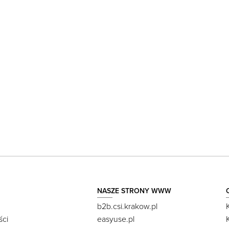
NASZE STRONY WWW
b2b.csi.krakow.pl
ści
easyuse.pl