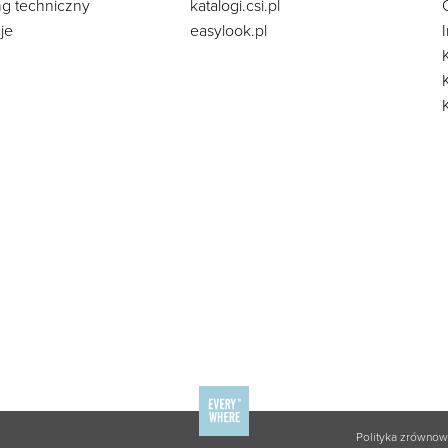
ng techniczny
katalogi.csi.pl
je
easylook.pl
Polityka zrówno