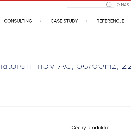
O NAS
CONSULTING
CASE STUDY
REFERENCJE
wentylatorem 115V AC, 50/60Hz, 223m3/h, EF300-115R5
ylatorem 115V AC, 50/60Hz, 2
Cechy produktu: