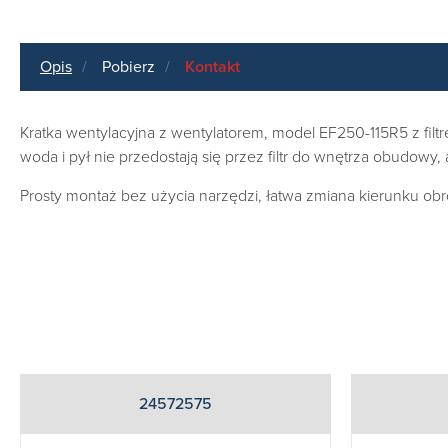
Opis
Pobierz
Kontakt
Kratka wentylacyjna z wentylatorem, model EF250-115R5 z filtrem
woda i pył nie przedostają się przez filtr do wnętrza obudowy,
Prosty montaż bez użycia narzędzi, łatwa zmiana kierunku obr
24572575