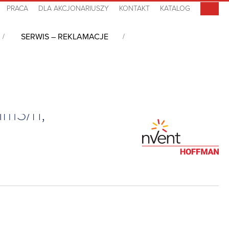
PRACA
DLA AKCJONARIUSZY
KONTAKT
KATALOG
SERWIS – REKLAMACJE
1m3/h,