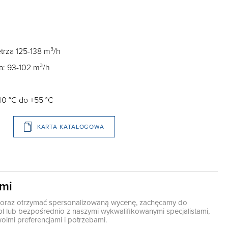
rza 125-138 m³/h
a: 93-102 m³/h
40 °C do +55 °C
KARTA KATALOGOWA
ami
ę oraz otrzymać spersonalizowaną wycenę, zachęcamy do
pl
lub bezpośrednio z naszymi wykwalifikowanymi specjalistami,
oimi preferencjami i potrzebami.