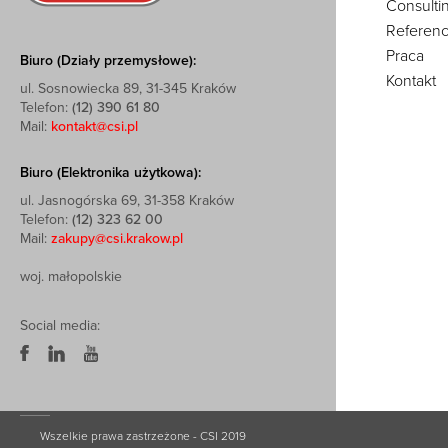
Consulti
Referenc
Praca
Biuro (Działy przemysłowe):
Kontakt
ul. Sosnowiecka 89, 31-345 Kraków
Telefon:
(12) 390 61 80
Mail:
kontakt@csi.pl
Biuro (Elektronika użytkowa):
ul. Jasnogórska 69, 31-358 Kraków
Telefon:
(12) 323 62 00
Mail:
zakupy@csi.krakow.pl
woj. małopolskie
Social media:
Wszelkie prawa zastrzeżone - CSI 2019