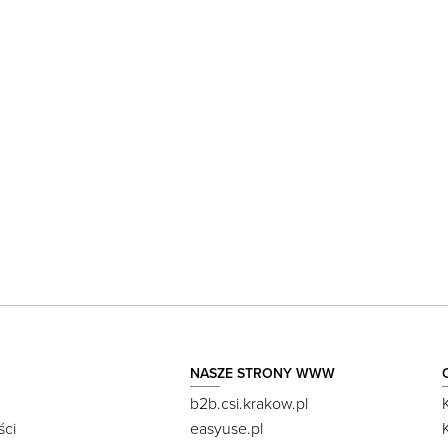
NASZE STRONY WWW
b2b.csi.krakow.pl
ści
easyuse.pl