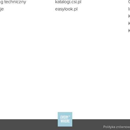
ng techniczny
katalogi.csi.pl
je
easylook.pl
Polityka zrówno