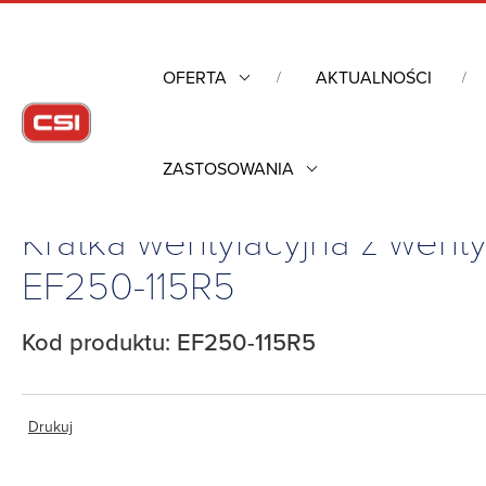
OFERTA
AKTUALNOŚCI
ZASTOSOWANIA
Strona główna
/
Obudowy przemysłowe
/
Kratka wentylacyjna z w
Kratka wentylacyjna z wenty
EF250-115R5
Kod produktu: EF250-115R5
Drukuj