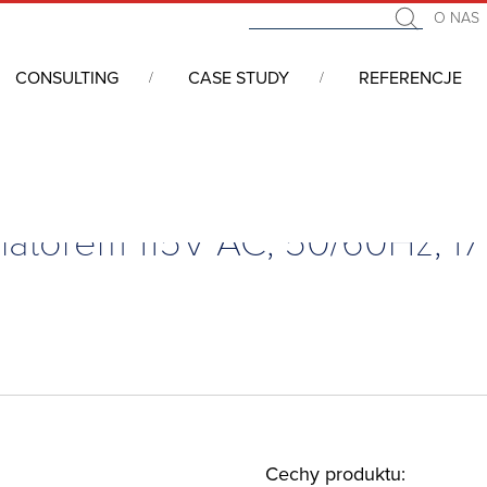
O NAS
CONSULTING
CASE STUDY
REFERENCJE
entylatorem 115V AC, 50/60Hz, 171m3/h, EF250-115R5
latorem 115V AC, 50/60Hz, 17
Cechy produktu: