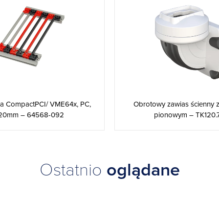
a CompactPCI/ VME64x, PC,
Obrotowy zawias ścienny 
20mm – 64568-092
pionowym – TK120.
Ostatnio
oglądane