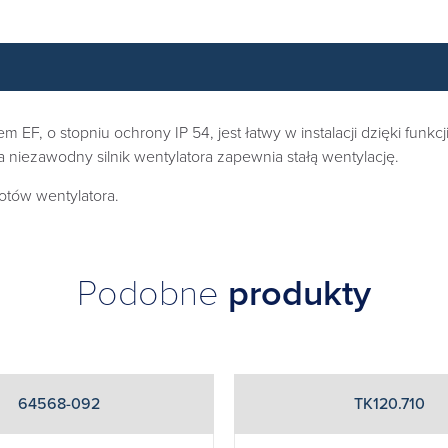
 EF, o stopniu ochrony IP 54, jest łatwy w instalacji dzięki funkc
 a niezawodny silnik wentylatora zapewnia stałą wentylację.
otów wentylatora.
Podobne
produkty
64568-092
TK120.710