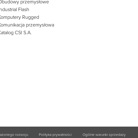
Obudowy przemysłowe
Industrial Flash
Komputery Rugged
Komunikacja przemysłowa
Katalog CSI S.A.
ważonego rozwoju
Polityka prywatności
Ogólne warunki sprzedaży