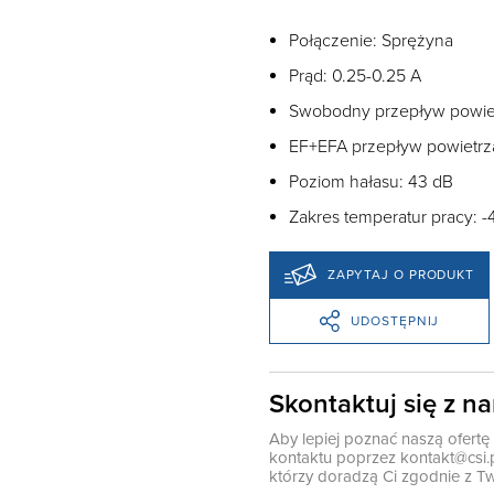
Połączenie: Sprężyna
Prąd: 0.25-0.25 A
Swobodny przepływ powiet
EF+EFA przepływ powietrz
Poziom hałasu: 43 dB
Zakres temperatur pracy: -
ZAPYTAJ O PRODUKT
UDOSTĘPNIJ
Skontaktuj się z n
Aby lepiej poznać naszą ofert
kontaktu poprzez
kontakt@csi.
którzy doradzą Ci zgodnie z Tw