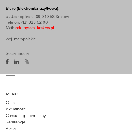
Biuro (Elektronika użytkowa):
ul. Jasnogórska 69, 31-358 Kraków
Telefon:
(12) 323 62 00
Mail:
zakupy@csi.krakow.pl
woj. małopolskie
Social media:
MENU
O nas
Aktualności
Consulting techniczny
Referencje
Praca