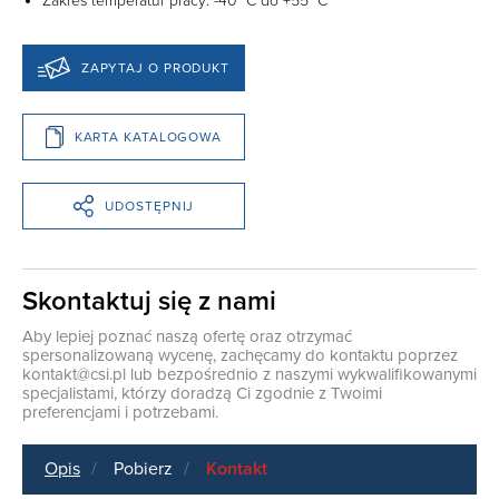
Zakres temperatur pracy: -40 °C do +55 °C
ZAPYTAJ O PRODUKT
KARTA KATALOGOWA
UDOSTĘPNIJ
Skontaktuj się z nami
Aby lepiej poznać naszą ofertę oraz otrzymać
spersonalizowaną wycenę, zachęcamy do kontaktu poprzez
kontakt@csi.pl
lub bezpośrednio z naszymi wykwalifikowanymi
specjalistami, którzy doradzą Ci zgodnie z Twoimi
preferencjami i potrzebami.
Opis
Pobierz
Kontakt