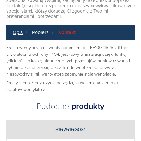
spersonalizowaną wycenę, zachęcamy do kontaktu poprzez
kontakt@csi.pl
lub bezpośrednio z naszymi wykwalifikowanymi
specjalistami, którzy doradzą Ci zgodnie z Twoimi
preferencjami i potrzebami.
Opis
Pobierz
Kontakt
Kratka wentylacyjna z wentylatorem, model EF100-115R5 z filtrem
EF, o stopniu ochrony IP 54, jest łatwy w instalacji dzięki funkcji
„click-in”. Unika się niepotrzebnych przestojów, ponieważ woda i
pył nie przedostają się przez filtr do wnętrza obudowy, a
niezawodny silnik wentylatora zapewnia stałą wentylację.
Prosty montaż bez użycia narzędzi, łatwa zmiana kierunku
obrotów wentylatora.
Podobne
produkty
S162516G031