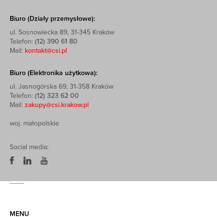
Biuro (Działy przemysłowe):
ul. Sosnowiecka 89, 31-345 Kraków
Telefon:
(12) 390 61 80
Mail:
kontakt@csi.pl
Biuro (Elektronika użytkowa):
ul. Jasnogórska 69, 31-358 Kraków
Telefon:
(12) 323 62 00
Mail:
zakupy@csi.krakow.pl
woj. małopolskie
Social media:
MENU