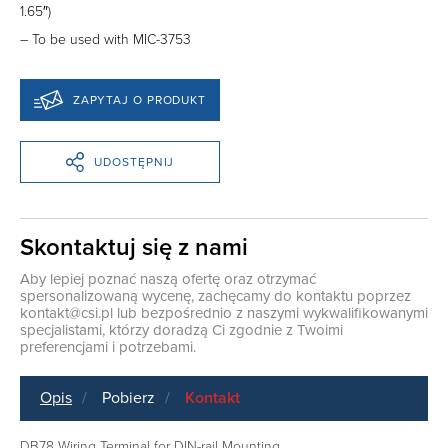
1.65″)
– To be used with MIC-3753
ZAPYTAJ O PRODUKT
UDOSTĘPNIJ
Skontaktuj się z nami
Aby lepiej poznać naszą ofertę oraz otrzymać
spersonalizowaną wycenę, zachęcamy do kontaktu poprzez
kontakt@csi.pl
lub bezpośrednio z naszymi wykwalifikowanymi
specjalistami, którzy doradzą Ci zgodnie z Twoimi
preferencjami i potrzebami.
Opis
Pobierz
Kontakt
DB78 Wiring Terminal for DIN-rail Mounting