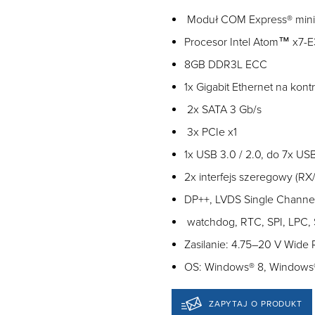
Moduł COM Express® mini
Procesor Intel Atom™ x7-
8GB DDR3L ECC
1x Gigabit Ethernet na kontr
2x SATA 3 Gb/s
3x PCIe x1
1x USB 3.0 / 2.0, do 7x US
2x interfejs szeregowy (RX
DP++, LVDS Single Channel
watchdog, RTC, SPI, LPC,
Zasilanie: 4.75–20 V Wide
OS: Windows® 8, Windows®
ZAPYTAJ O PRODUKT