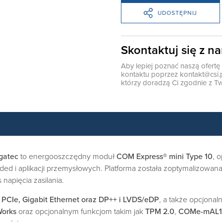
UDOSTĘPNIJ
Skontaktuj się z n
Aby lepiej poznać naszą ofert
kontaktu poprzez
kontakt@csi.
którzy doradzą Ci zgodnie z Tw
gatec
to energooszczędny moduł
COM Express® mini Type 10
, 
i aplikacji przemysłowych. Platforma została zoptymalizowana
 napięcia zasilania.
 PCIe, Gigabit Ethernet oraz DP++ i LVDS/eDP
, a także opcjona
Works
oraz opcjonalnym funkcjom takim jak
TPM 2.0
,
COMe-mAL10