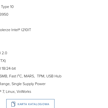
 Type 10
E3950
olerze Intel® I210IT
B 2.0
/TX)
 18/24-bit
 SMB, Fast I²C, MARS, TPM, USB Hub
 Range, Single Supply Power
 7, Linux, VxWorks
KARTA KATALOGOWA