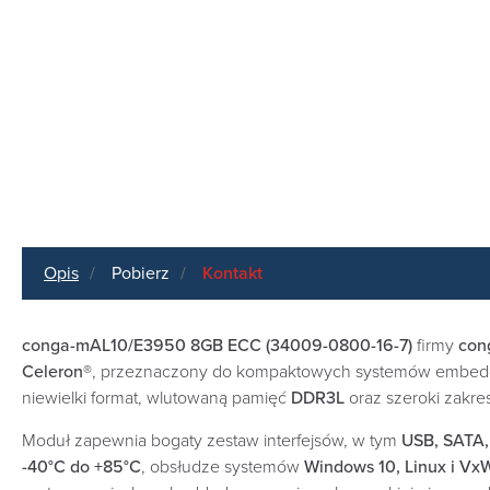
Opis
Pobierz
Kontakt
conga-mAL10/E3950 8GB ECC (34009-0800-16-7)
firmy
con
Celeron®
, przeznaczony do kompaktowych systemów embedded 
niewielki format, wlutowaną pamięć
DDR3L
oraz szeroki zakres
Moduł zapewnia bogaty zestaw interfejsów, w tym
USB, SATA,
-40°C do +85°C
, obsłudze systemów
Windows 10, Linux i Vx