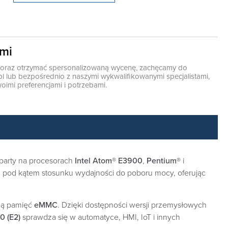
ami
ę oraz otrzymać spersonalizowaną wycenę, zachęcamy do
pl
lub bezpośrednio z naszymi wykwalifikowanymi specjalistami,
oimi preferencjami i potrzebami.
oparty na procesorach
Intel Atom® E3900
,
Pentium®
i
 pod kątem stosunku wydajności do poboru mocy, oferując
lną pamięć
eMMC
. Dzięki dostępności wersji przemysłowych
 (E2)
sprawdza się w automatyce, HMI, IoT i innych