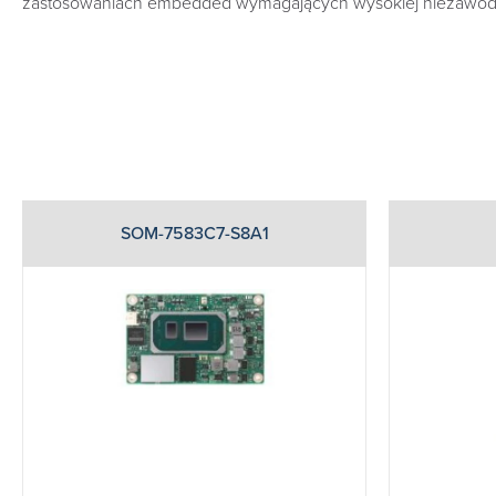
zastosowaniach embedded wymagających wysokiej niezawod
SOM-7583C7-S8A1