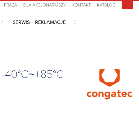
PRACA
DLA AKCJONARIUSZY
KONTAKT
KATALOG
SERWIS – REKLAMACJE
 Type 10, Atom x7-E3950, 8GB DDR3L, -40°C~+85°C
, -40°C~+85°C