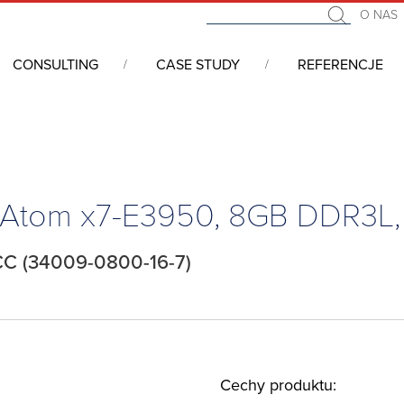
O NAS
CONSULTING
CASE STUDY
REFERENCJE
we COM (Computer On Module)
/
COM Express
/
COM Express Mini,
, Atom x7-E3950, 8GB DDR3L
C (34009-0800-16-7)
Cechy produktu: