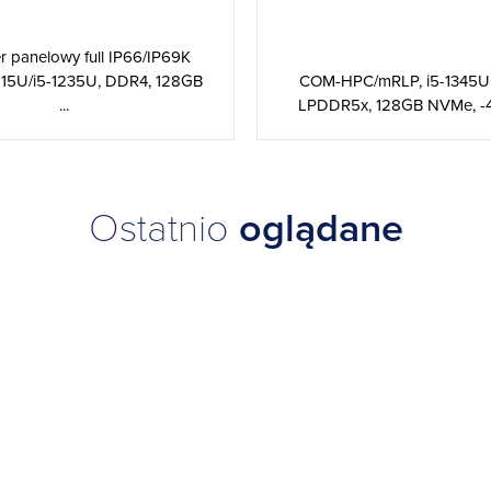
 panelowy full IP66/IP69K
COM-HPC/mRLP, i5-1345U
-1215U/i5-1235U, DDR4, 128GB
LPDDR5x, 128GB NVMe, -
...
Ostatnio
oglądane