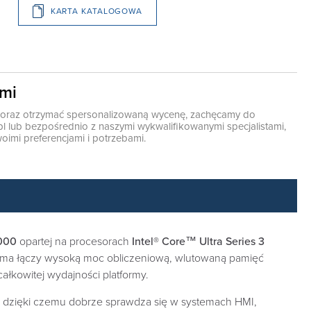
KARTA KATALOGOWA
ami
ę oraz otrzymać spersonalizowaną wycenę, zachęcamy do
pl
lub bezpośrednio z naszymi wykwalifikowanymi specjalistami,
oimi preferencjami i potrzebami.
1000
opartej na procesorach
Intel® Core™ Ultra Series 3
rma łączy wysoką moc obliczeniową, wlutowaną pamięć
ałkowitej wydajności platformy.
, dzięki czemu dobrze sprawdza się w systemach HMI,