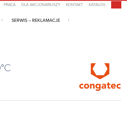
PRACA
DLA AKCJONARIUSZY
KONTAKT
KATALOG
SERWIS – REKLAMACJE
Type 10, Ultra X9, LPDDR5(x), 0°C~+60°C
0°C