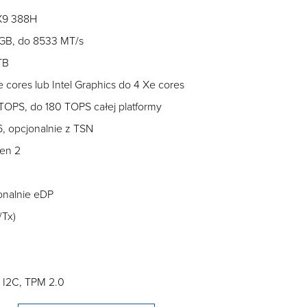
 X9 388H
GB, do 8533 MT/s
TB
e cores lub Intel Graphics do 4 Xe cores
OPS, do 180 TOPS całej platformy
6, opcjonalnie z TSN
Gen 2
jonalnie eDP
/Tx)
 I2C, TPM 2.0