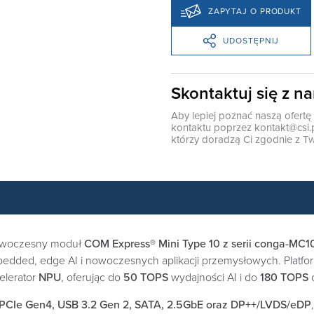
ZAPYTAJ O PRODUKT
UDOSTĘPNIJ
Skontaktuj się z n
Aby lepiej poznać naszą ofert
kontaktu poprzez
kontakt@csi.
którzy doradzą Ci zgodnie z Tw
owoczesny moduł
COM Express® Mini Type 10 z serii conga-MC
dded, edge AI i nowoczesnych aplikacji przemysłowych. Platfo
elerator
NPU
, oferując do
50 TOPS
wydajności AI i do
180 TOPS
c
PCIe Gen4, USB 3.2 Gen 2, SATA, 2.5GbE oraz DP++/LVDS/eDP