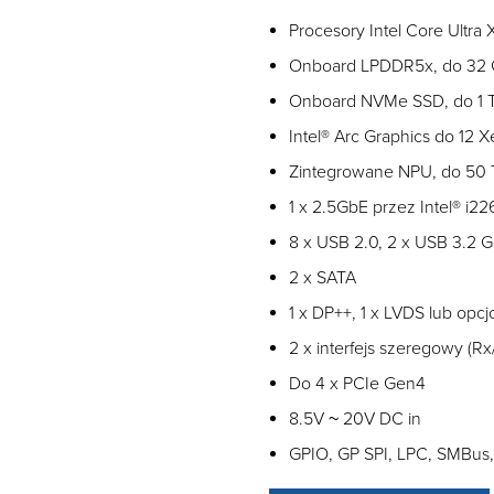
Procesory Intel Core Ultra
Onboard LPDDR5x, do 32 
Onboard NVMe SSD, do 1 
Intel® Arc Graphics do 12 X
Zintegrowane NPU, do 50 T
1 x 2.5GbE przez Intel® i22
8 x USB 2.0, 2 x USB 3.2 
2 x SATA
1 x DP++, 1 x LVDS lub opc
2 x interfejs szeregowy (Rx
Do 4 x PCIe Gen4
8.5V ~ 20V DC in
GPIO, GP SPI, LPC, SMBus,