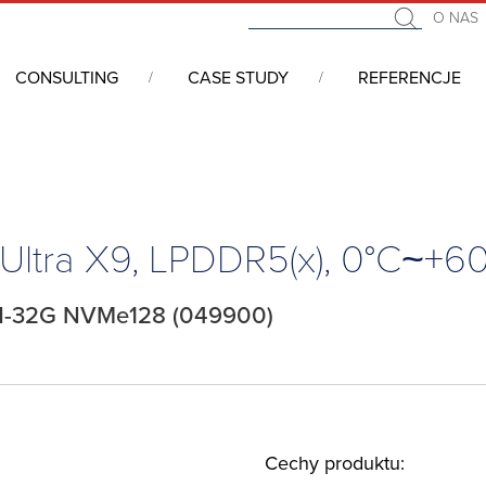
O NAS
CONSULTING
CASE STUDY
REFERENCJE
we COM (Computer On Module)
/
COM Express
/
COM Express Mini, 
 Ultra X9, LPDDR5(x), 0°C~+6
8H-32G NVMe128 (049900)
Cechy produktu: