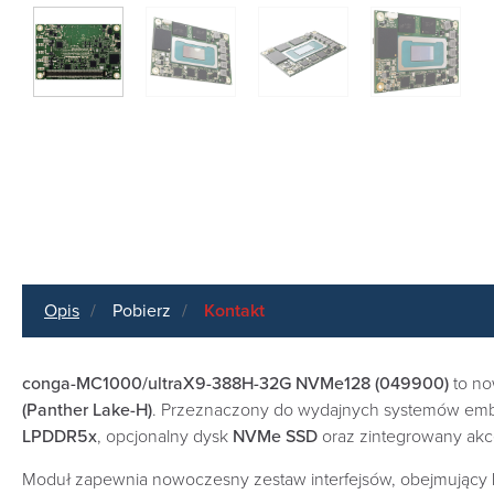
Opis
Pobierz
Kontakt
conga-MC1000/ultraX9-388H-32G NVMe128 (049900)
to n
(Panther Lake-H)
. Przeznaczony do wydajnych systemów embe
LPDDR5x
, opcjonalny dysk
NVMe SSD
oraz zintegrowany akc
Moduł zapewnia nowoczesny zestaw interfejsów, obejmujący