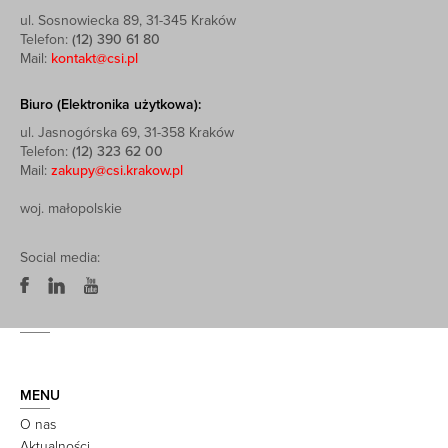
ul. Sosnowiecka 89, 31-345 Kraków
Telefon:
(12) 390 61 80
Mail:
kontakt@csi.pl
Biuro (Elektronika użytkowa):
ul. Jasnogórska 69, 31-358 Kraków
Telefon:
(12) 323 62 00
Mail:
zakupy@csi.krakow.pl
woj. małopolskie
Social media:
MENU
O nas
Aktualności