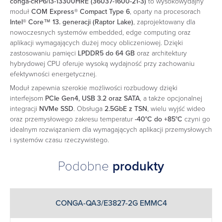
conga-cRP6/i3-13300HRE (36037-1600-21-3)
to wysokowydajny
moduł
COM Express® Compact Type 6
, oparty na procesorach
Intel® Core™ 13. generacji (Raptor Lake)
, zaprojektowany dla
nowoczesnych systemów embedded, edge computing oraz
aplikacji wymagających dużej mocy obliczeniowej. Dzięki
zastosowaniu pamięci
LPDDR5 do 64 GB
oraz architektury
hybrydowej CPU oferuje wysoką wydajność przy zachowaniu
efektywności energetycznej.
Moduł zapewnia szerokie możliwości rozbudowy dzięki
interfejsom
PCIe Gen4, USB 3.2 oraz SATA
, a także opcjonalnej
integracji
NVMe SSD
. Obsługa
2.5GbE z TSN
, wielu wyjść wideo
oraz przemysłowego zakresu temperatur
-40°C do +85°C
czyni go
idealnym rozwiązaniem dla wymagających aplikacji przemysłowych
i systemów czasu rzeczywistego.
Podobne
produkty
CONGA-QA3/E3827-2G EMMC4