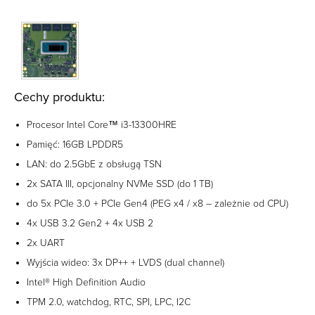
Cechy produktu:
Procesor Intel Core™ i3-13300HRE
Pamięć: 16GB LPDDR5
LAN: do 2.5GbE z obsługą TSN
2x SATA III, opcjonalny NVMe SSD (do 1 TB)
do 5x PCIe 3.0 + PCIe Gen4 (PEG x4 / x8 – zależnie od CPU)
4x USB 3.2 Gen2 + 4x USB 2
2x UART
Wyjścia wideo: 3x DP++ + LVDS (dual channel)
Intel® High Definition Audio
TPM 2.0, watchdog, RTC, SPI, LPC, I2C