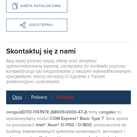
KARTA KATALOGOWA
UDOSTĘPNIJ
Skontaktuj się z nami
Aby lepiej poznać naszą ofertę oraz otrzymać
spersonalizowaną wycenę, zachęcamy do kontaktu poprzez
kontakt@csi.pl
lub bezpośrednio z naszymi wykwalifikowanymi
specjalistami, którzy doradzą Ci zgodnie z Twoimi
preferencjami i potrzebami.
Opis
Pobierz
Kontakt
conga-bID7/D-1747NTE (68009-0000-47-2)
firmy
congatec
to
wysokowydajny moduł
COM Express® Basic Type 7
. Seria oparta
na procesorach
Intel® Xeon® D-1700 / D-1800
, przeznaczona do
budowy zaawansowanych systemów serwerowych, sieciowych i