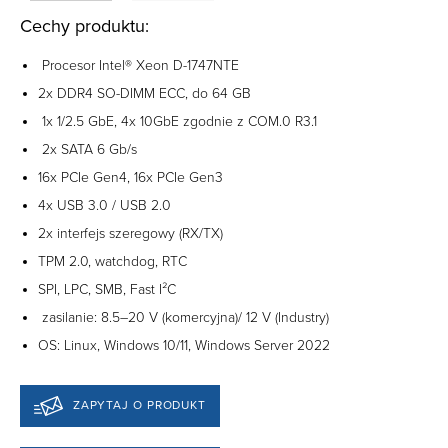
Cechy produktu:
Procesor Intel® Xeon D-1747NTE
2x DDR4 SO-DIMM ECC, do 64 GB
1x 1/2.5 GbE, 4x 10GbE zgodnie z COM.0 R3.1
2x SATA 6 Gb/s
16x PCIe Gen4, 16x PCIe Gen3
4x USB 3.0 / USB 2.0
2x interfejs szeregowy (RX/TX)
TPM 2.0, watchdog, RTC
SPI, LPC, SMB, Fast I²C
zasilanie: 8.5–20 V (komercyjna)/ 12 V (Industry)
OS: Linux, Windows 10/11, Windows Server 2022
ZAPYTAJ O PRODUKT