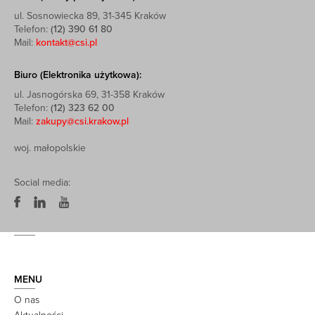
ul. Sosnowiecka 89, 31-345 Kraków
Telefon:
(12) 390 61 80
Mail:
kontakt@csi.pl
Biuro (Elektronika użytkowa):
ul. Jasnogórska 69, 31-358 Kraków
Telefon:
(12) 323 62 00
Mail:
zakupy@csi.krakow.pl
woj. małopolskie
Social media:
MENU
O nas