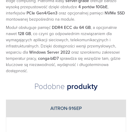
edge computing. Platforma klasy
server-grade
oferuje bardzo
wysoką przepustowość dzięki obsłudze
4 portów 10GbE
,
interfejsów
PCIe Gen4/Gen3
oraz opcjonalnej pamięci
NVMe SSD
montowanej bezpośrednio na module.
Moduł obsługuje pamięć
DDR4 ECC do 64 GB
, a opcjonalnie
nawet
128 GB
, co czyni go odpowiednim rozwiązaniem dla
wymagających aplikacji sieciowych, telekomunikacyjnych i
infrastrukturalnych. Dzięki dostępności wersji przemysłowych,
wsparciu dla
Windows Server 2022
oraz szerokiemu zakresowi
temperatur pracy,
conga-bID7
sprawdza się wszędzie tam, gdzie
kluczowe są niezawodność, wydajność i długoterminowa
dostępność.
Podobne
produkty
AITRON-916EP