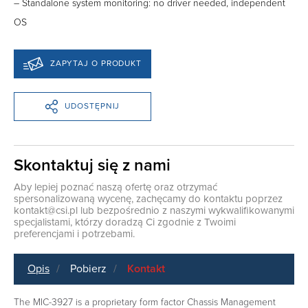
– Standalone system monitoring: no driver needed, independent
OS
ZAPYTAJ O PRODUKT
UDOSTĘPNIJ
Skontaktuj się z nami
Aby lepiej poznać naszą ofertę oraz otrzymać
spersonalizowaną wycenę, zachęcamy do kontaktu poprzez
kontakt@csi.pl
lub bezpośrednio z naszymi wykwalifikowanymi
specjalistami, którzy doradzą Ci zgodnie z Twoimi
preferencjami i potrzebami.
Opis
Pobierz
Kontakt
The MIC-3927 is a proprietary form factor Chassis Management