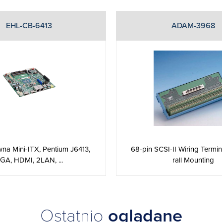
EHL-CB-6413
ADAM-3968
wna Mini-ITX, Pentium J6413,
68-pin SCSI-II Wiring Termin
GA, HDMI, 2LAN, ...
rall Mounting
Ostatnio
oglądane