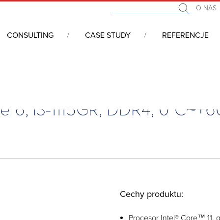
O NAS
CONSULTING
CASE STUDY
REFERENCJE
Type 6, i3-1115GR, DDR4, 0°C~+60°C
 6, i3-1115GR, DDR4, 0°C~+6
Cechy produktu:
Procesor Intel® Core™ 11. g