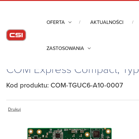
OFERTA
AKTUALNOŚCI
ZASTOSOWANIA
Strona główna
/
Komputery przemysłowe
/
COM Express Compact, 
COM Express Compact, Type
Kod produktu: COM-TGUC6-A10-0007
Drukuj