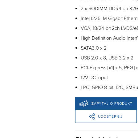
2 x SODIMM DDR4 do 32G
Intel I225LM Gigabit Etherne
VGA, 18/24-bit 2ch LVDS/e
High Definition Audio Inter
SATA3.0 x 2
USB 2.0 x 8, USB 3.2 x 2
PCI-Express [x1] x 5, PEG [x
12V DC input
LPC, GPIO 8-bit, I2C, SMBu
ZAPYTAJ O PRODUKT
UDOSTĘPNIJ