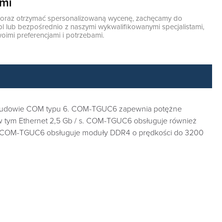
ami
ę oraz otrzymać spersonalizowaną wycenę, zachęcamy do
pl
lub bezpośrednio z naszymi wykwalifikowanymi specjalistami,
oimi preferencjami i potrzebami.
 obudowie COM typu 6. COM-TGUC6 zapewnia potężne
, w tym Ethernet 2,5 Gb / s. COM-TGUC6 obsługuje również
owo COM-TGUC6 obsługuje moduły DDR4 o prędkości do 3200