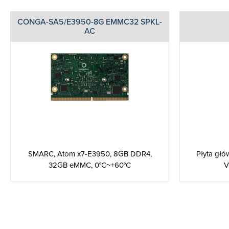
CONGA-SA5/E3950-8G EMMC32 SPKL-
AC
SMARC, Atom x7-E3950, 8GB DDR4,
Płyta głó
32GB eMMC, 0°C~+60°C
V