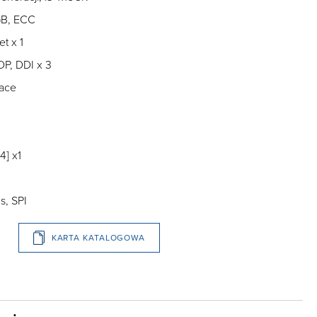
B, ECC
t x 1
DP, DDI x 3
face
4] x1
s, SPI
KARTA KATALOGOWA