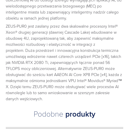
obliczeniową AI do obsługi szeregu wymagających aplikacji AI, od
wielodostępnego przetwarzania brzegowego (MEC) po
inteligentne miasta lub zapewniający inteligentny nadzór całego
obiektu w ramach jednej platformy.
ZEUS-PUR0 jest zasilany przez dwa skalowalne procesory Intel®
Xeon® drugiej generacji (dawniej Cascade Lake) wbudowane w
obudowę 4U, zaprojektowaną tak, aby zapewnić maksymalne
możliwości rozbudowy i elastyczność w integracji z
projektem. Duża przestrzeń i innowacyjna konstrukcja termiczna
umożliwiają wdrożenie nawet czterech urządzeń PCIe [x16], takich
jak NVIDIA RTX 2080 Ti, zapewniających łącznie ponad 56
TFLOPS mocy obliczeniowej. Alternatywnie ZEUS-PUR0 może
obsługiwać do sześciu kart AAEON AI Core XP8 PCIe [x4], każda z
maksymalnie ośmioma jednostkami VPU Intel® Movidius® Myriad™
X. Dzięki temu ZEUS-PUR0 może obsługiwać wiele procesów AI
równolegle lub to samo wnioskowanie w szerszym zakresie
danych wejściowych.
Podobne
produkty