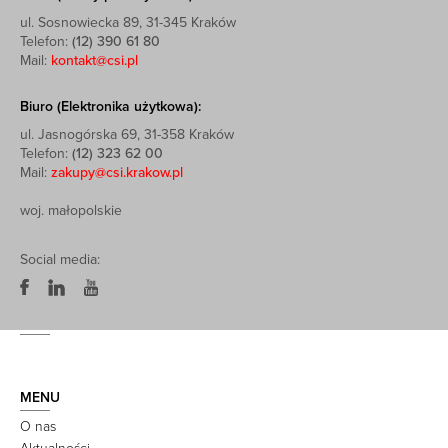
ul. Sosnowiecka 89, 31-345 Kraków
Telefon:
(12) 390 61 80
Mail:
kontakt@csi.pl
Biuro (Elektronika użytkowa):
ul. Jasnogórska 69, 31-358 Kraków
Telefon:
(12) 323 62 00
Mail:
zakupy@csi.krakow.pl
woj. małopolskie
Social media:
MENU
O nas