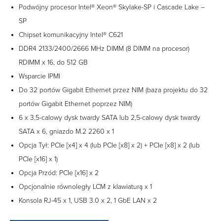
Podwójny procesor Intel® Xeon® Skylake-SP i Cascade Lake –
SP
Chipset komunikacyjny Intel® C621
DDR4 2133/2400/2666 MHz DIMM (8 DIMM na procesor)
RDIMM x 16, do 512 GB
Wsparcie IPMI
Do 32 portów Gigabit Ethernet przez NIM (baza projektu do 32
portów Gigabit Ethernet poprzez NIM)
6 x 3,5-calowy dysk twardy SATA lub 2,5-calowy dysk twardy
SATA x 6, gniazdo M.2 2260 x 1
Opcja Tył: PCIe [x4] x 4 (lub PCIe [x8] x 2) + PCIe [x8] x 2 (lub
PCIe [x16] x 1)
Opcja Przód: PCIe [x16] x 2
Opcjonalnie równoległy LCM z klawiaturą x 1
Konsola RJ-45 x 1, USB 3.0 x 2, 1 GbE LAN x 2