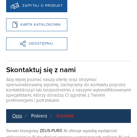
ZAPYTAJ O PRODUKT
KARTA KATALOGOWA
UDOSTĘPNIJ
Skontaktuj się z nami
Aby lepiej poznać naszą ofertę oraz otrzymać
spersonalizowaną wycenę, zachęcamy do kontaktu poprzez
kontakt@csi.pl
lub bezpośrednio z naszymi wykwalifikowanymi
specjalistami, którzy doradzą Ci zgodnie z Twoimi
preferencjami i potrzebami.
Opis
Pobierz
Kontakt
Serwer brzegowy
ZEUS-PUR0
AI oferuje wysoką wydajność