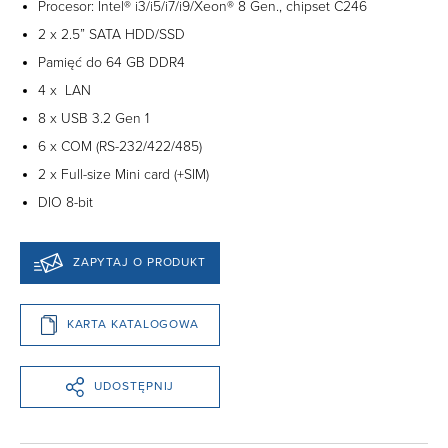
Procesor: Intel® i3/i5/i7/i9/Xeon® 8 Gen., chipset C246
2 x 2.5” SATA HDD/SSD
Pamięć do 64 GB DDR4
4 x LAN
8 x USB 3.2 Gen 1
6 x COM (RS-232/422/485)
2 x Full-size Mini card (+SIM)
DIO 8-bit
ZAPYTAJ O PRODUKT
KARTA KATALOGOWA
UDOSTĘPNIJ