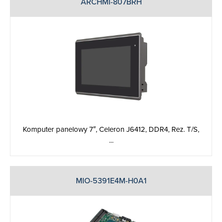
ARCHMI-807BRH
Komputer panelowy 7″, Celeron J6412, DDR4, Rez. T/S,
...
MIO-5391E4M-H0A1