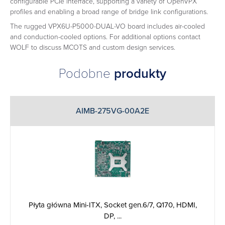
configurable PCIe interface, supporting a variety of OpenVPX
profiles and enabling a broad range of bridge link configurations.
The rugged VPX6U-P5000-DUAL-VO board includes air-cooled
and conduction-cooled options. For additional options contact
WOLF to discuss MCOTS and custom design services.
Podobne
produkty
AIMB-275VG-00A2E
Płyta główna Mini-ITX, Socket gen.6/7, Q170, HDMI,
DP, ...