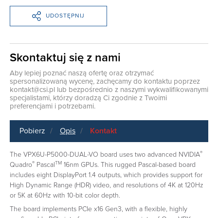
UDOSTĘPNIJ
Skontaktuj się z nami
Aby lepiej poznać naszą ofertę oraz otrzymać
spersonalizowaną wycenę, zachęcamy do kontaktu poprzez
kontakt@csi.pl
lub bezpośrednio z naszymi wykwalifikowanymi
specjalistami, którzy doradzą Ci zgodnie z Twoimi
preferencjami i potrzebami.
Pobierz
Opis
Kontakt
®
The VPX6U-P5000-DUAL-VO board uses two advanced NVIDIA
®
TM
Quadro
Pascal
16nm GPUs. This rugged Pascal-based board
includes eight DisplayPort 1.4 outputs, which provides support for
High Dynamic Range (HDR) video, and resolutions of 4K at 120Hz
or 5K at 60Hz with 10-bit color depth.
The board implements PCIe x16 Gen3, with a flexible, highly