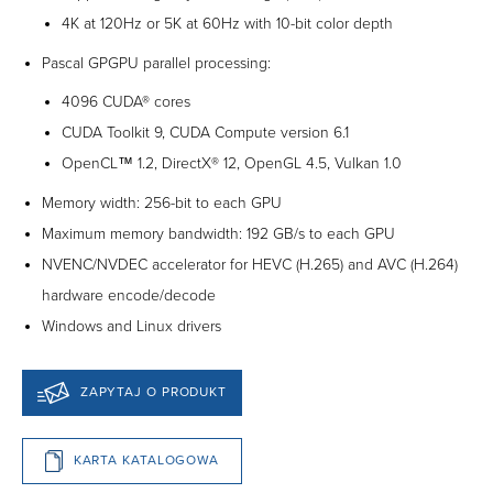
4K at 120Hz or 5K at 60Hz with 10-bit color depth
Pascal GPGPU parallel processing:
4096 CUDA® cores
CUDA Toolkit 9, CUDA Compute version 6.1
OpenCL™ 1.2, DirectX® 12, OpenGL 4.5, Vulkan 1.0
Memory width: 256-bit to each GPU
Maximum memory bandwidth: 192 GB/s to each GPU
NVENC/NVDEC accelerator for HEVC (H.265) and AVC (H.264)
hardware encode/decode
Windows and Linux drivers
ZAPYTAJ O PRODUKT
KARTA KATALOGOWA