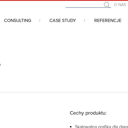
O NAS
CONSULTING
CASE STUDY
REFERENCJE
x.Evo
o
Cechy produktu:
Skalowalna grafika dla d