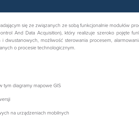
adającym się ze związanych ze sobą funkcjonalnie modułów prog
rol And Data Acquisition), który realizuje szeroko pojęte f
h i dwustanowych, możliwość sterowania procesem, alarmowania
anych o procesie technologicznym.
-w tym diagramy mapowe GIS
ersji
wych na urządzeniach mobilnych