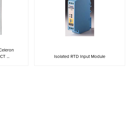
Celeron
T ...
Isolated RTD Input Module