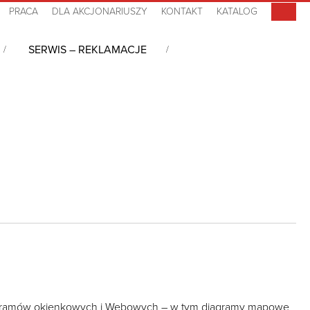
PRACA
DLA AKCJONARIUSZY
KONTAKT
KATALOG
SERWIS – REKLAMACJE
iagramów okienkowych i Webowych – w tym diagramy mapowe