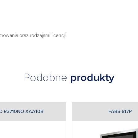
wania oraz rodzajami licencji.
Podobne
produkty
C-R3710NO-XAA10B
FABS-817P