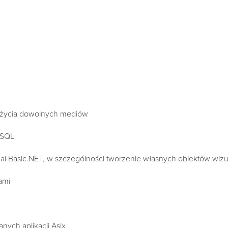
zużycia dowolnych mediów
 SQL
ual Basic.NET, w szczególności tworzenie własnych obiektów wizu
ami
nych aplikacji Asix