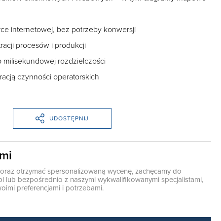
e internetowej, bez potrzeby konwersji
tracji procesów i produkcji
 milisekundowej rozdzielczości
tracją czynności operatorskich
UDOSTĘPNIJ
ami
ę oraz otrzymać spersonalizowaną wycenę, zachęcamy do
pl
lub bezpośrednio z naszymi wykwalifikowanymi specjalistami,
oimi preferencjami i potrzebami.