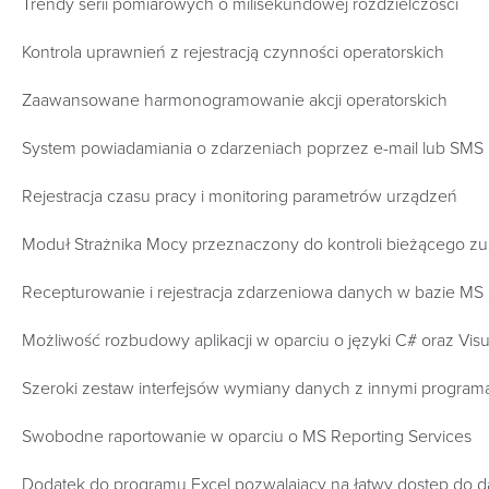
Trendy serii pomiarowych o milisekundowej rozdzielczości
Kontrola uprawnień z rejestracją czynności operatorskich
Zaawansowane harmonogramowanie akcji operatorskich
System powiadamiania o zdarzeniach poprzez e-mail lub SMS
Rejestracja czasu pracy i monitoring parametrów urządzeń
Moduł Strażnika Mocy przeznaczony do kontroli bieżącego 
Recepturowanie i rejestracja zdarzeniowa danych w bazie MS
Możliwość rozbudowy aplikacji w oparciu o języki C# oraz Vis
Szeroki zestaw interfejsów wymiany danych z innymi program
Swobodne raportowanie w oparciu o MS Reporting Services
Dodatek do programu Excel pozwalający na łatwy dostęp do da