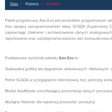
Opis
Pobierz
Kontakt
Pakiet programowy Asix.Evo jest produktem programowym skł
Asix będący oprogramowaniem klasy SCADA (Supervisory Cont
zapewniając zbieranie i archiwizowanie danych analogowyc
raportowania oraz udostępniania poprzez sieć komputerową d
Podstawowe wyróżniki pakietu
Asix.Evo
to:
Skalowalna grafika dla diagramów okienkowych i Webowych 
Pełne SCADA w przeglądarce internetowej, bez potrzeby konw
Moduł AsixMobile umożliwiający prezentację danych proceso
Wydajny Historian dla rejestracji procesów i produkcji