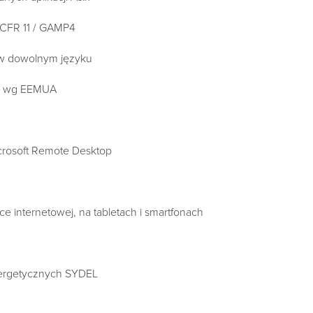
 CFR 11 / GAMP4
 w dowolnym języku
ch wg EEMUA
icrosoft Remote Desktop
e internetowej, na tabletach i smartfonach
energetycznych SYDEL