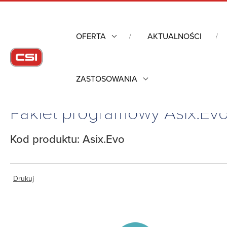
OFERTA
AKTUALNOŚCI
ZASTOSOWANIA
Strona główna
/
Komputery przemysłowe
/
Pakiet programowy Asi
Pakiet programowy Asix.Ev
Kod produktu: Asix.Evo
Drukuj