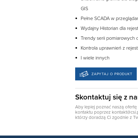
GIS
Pełne SCADA w przeglądarc
Wydajny Historian dla rejes
Trendy serii pomiarowych o
Kontrola uprawnień z rejes
I wiele innych
ZAPYTAJ O PRODUKT
Skontaktuj się z n
Aby lepiej poznać naszą ofert
kontaktu poprzez
kontakt@csi.
którzy doradzą Ci zgodnie z Tw