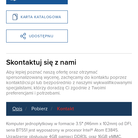
KARTA KATALOGOWA
UDOSTĘPNIJ
Skontaktuj się z nami
Aby lepiej poznać naszą ofertę oraz otrzymać
spersonalizowaną wycenę, zachęcamy do kontaktu poprzez
kontakt@csi.pl
lub bezpośrednio z naszymi wykwalifikowanymi
specjalistami, którzy doradzą Ci zgodnie z Twoimi
preferencjami i potrzebami.
Opis
Pobierz
Kontakt
Komputer jednopłytkowy w formacie 3.5″ (146mm x 102mm) od DFI,
seria BT551 jest wyposażony w procesor Intel® Atom E3845.
Urządzenie obsługuje 4GB pamięci DDR3L oraz 16GB eMMC.