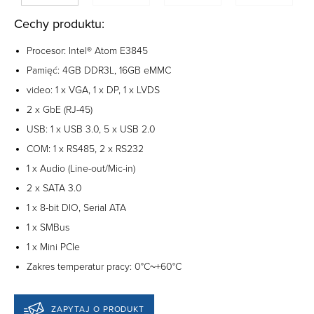
Cechy produktu:
Procesor: Intel® Atom E3845
Pamięć: 4GB DDR3L, 16GB eMMC
video: 1 x VGA, 1 x DP, 1 x LVDS
2 x GbE (RJ-45)
USB: 1 x USB 3.0, 5 x USB 2.0
COM: 1 x RS485, 2 x RS232
1 x Audio (Line-out/Mic-in)
2 x SATA 3.0
1 x 8-bit DIO, Serial ATA
1 x SMBus
1 x Mini PCIe
Zakres temperatur pracy: 0°C~+60°C
ZAPYTAJ O PRODUKT