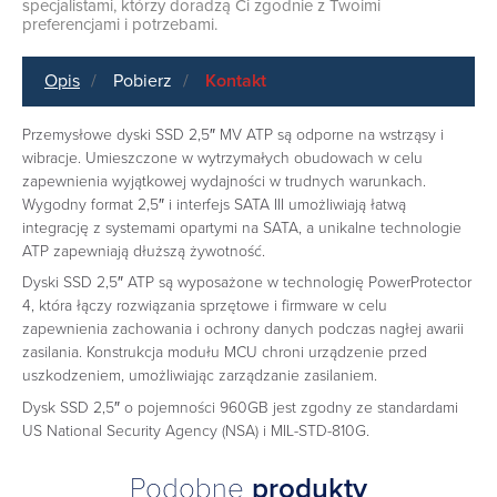
specjalistami, którzy doradzą Ci zgodnie z Twoimi
preferencjami i potrzebami.
Opis
Pobierz
Kontakt
Przemysłowe dyski SSD 2,5″ MV ATP są odporne na wstrząsy i
wibracje. Umieszczone w wytrzymałych obudowach w celu
zapewnienia wyjątkowej wydajności w trudnych warunkach.
Wygodny format 2,5″ i interfejs SATA III umożliwiają łatwą
integrację z systemami opartymi na SATA, a unikalne technologie
ATP zapewniają dłuższą żywotność.
Dyski SSD 2,5″ ATP są wyposażone w technologię PowerProtector
4, która łączy rozwiązania sprzętowe i firmware w celu
zapewnienia zachowania i ochrony danych podczas nagłej awarii
zasilania. Konstrukcja modułu MCU chroni urządzenie przed
uszkodzeniem, umożliwiając zarządzanie zasilaniem.
Dysk SSD 2,5″ o pojemności 960GB jest zgodny ze standardami
US National Security Agency (NSA) i MIL-STD-810G.
Podobne
produkty