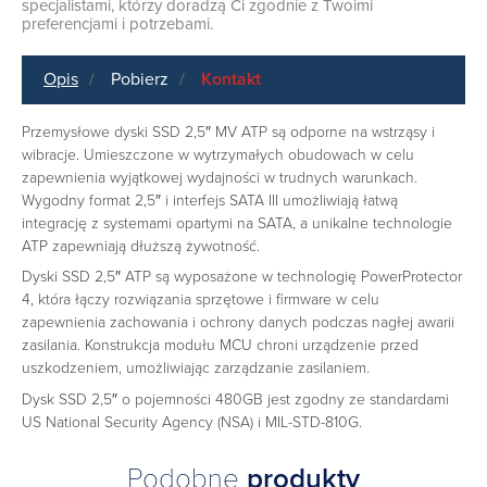
specjalistami, którzy doradzą Ci zgodnie z Twoimi
preferencjami i potrzebami.
Opis
Pobierz
Kontakt
Przemysłowe dyski SSD 2,5″ MV ATP są odporne na wstrząsy i
wibracje. Umieszczone w wytrzymałych obudowach w celu
zapewnienia wyjątkowej wydajności w trudnych warunkach.
Wygodny format 2,5″ i interfejs SATA III umożliwiają łatwą
integrację z systemami opartymi na SATA, a unikalne technologie
ATP zapewniają dłuższą żywotność.
Dyski SSD 2,5″ ATP są wyposażone w technologię PowerProtector
4, która łączy rozwiązania sprzętowe i firmware w celu
zapewnienia zachowania i ochrony danych podczas nagłej awarii
zasilania. Konstrukcja modułu MCU chroni urządzenie przed
uszkodzeniem, umożliwiając zarządzanie zasilaniem.
Dysk SSD 2,5″ o pojemności 480GB jest zgodny ze standardami
US National Security Agency (NSA) i MIL-STD-810G.
Podobne
produkty