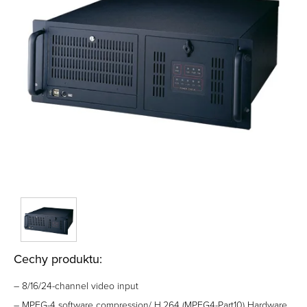
Cechy produktu:
– 8/16/24-channel video input
– MPEG-4 software compression/ H.264 (MPEG4-Part10) Hardware