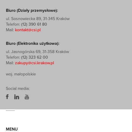
Biuro (Działy przemysłowe):
ul. Sosnowiecka 89, 31-345 Kraków
Telefon:
(12) 390 61 80
Mail:
kontakt@csi.pl
Biuro (Elektronika użytkowa):
ul. Jasnogórska 69, 31-358 Kraków
Telefon:
(12) 323 62 00
Mail:
zakupy@csi.krakow.pl
woj. małopolskie
Social media:
MENU