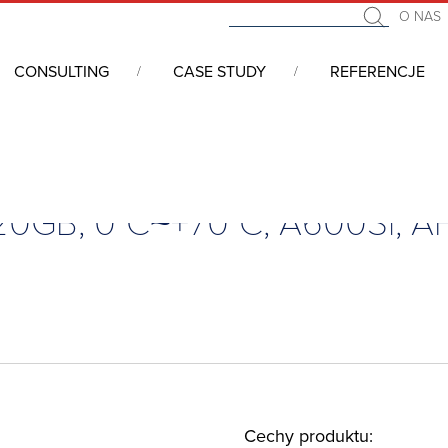
O NAS
CONSULTING
CASE STUDY
REFERENCJE
 0°C~+70°C, A600Si, AF120GSTCJ-7BAXP
120GB, 0°C~+70°C, A600Si, 
Cechy produktu: