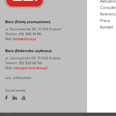
Aktualno
Consulti
Referenc
Praca
Biuro (Działy przemysłowe):
Kontakt
ul. Sosnowiecka 89, 31-345 Kraków
Telefon:
(12) 390 61 80
Mail:
kontakt@csi.pl
Biuro (Elektronika użytkowa):
ul. Jasnogórska 69, 31-358 Kraków
Telefon:
(12) 323 62 00
Mail:
zakupy@csi.krakow.pl
woj. małopolskie
Social media: