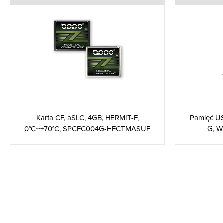
Pamięć U
Karta CF, aSLC, 4GB, HERMIT-F,
G, 
0°C~+70°C, SPCFC004G-HFCTMASUF