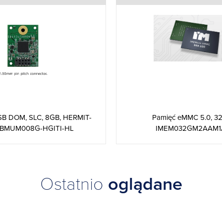
SB DOM, SLC, 8GB, HERMIT-
Pamięć eMMC 5.0, 3
WBMUM008G-HGITI-HL
IMEM032GM2AAM1A
Ostatnio
oglądane