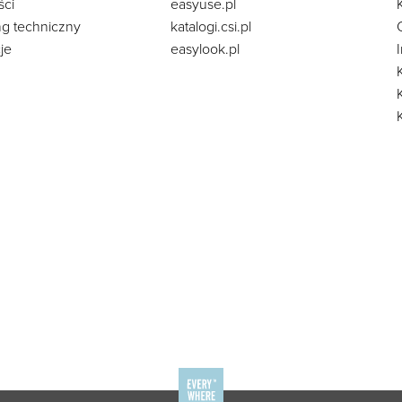
ści
easyuse.pl
ng techniczny
katalogi.csi.pl
je
easylook.pl