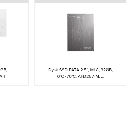
2GB,
Dysk SSD PATA 2.5″, MLC, 32GB,
-I
0°C~70°C, AFD257-M, ...