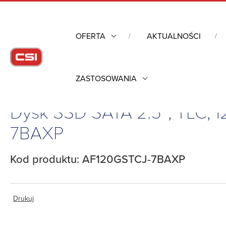
OFERTA
AKTUALNOŚCI
ZASTOSOWANIA
Strona główna
/
Industrial Flash
/
Dysk SSD SATA 2.5″, TLC, 120GB,
Dysk SSD SATA 2.5″, TLC, 
7BAXP
Kod produktu: AF120GSTCJ-7BAXP
Drukuj