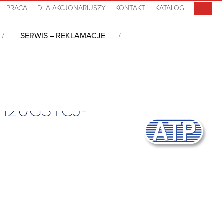
PRACA
DLA AKCJONARIUSZY
KONTAKT
KATALOG
SERWIS – REKLAMACJE
AF120GSTCJ-