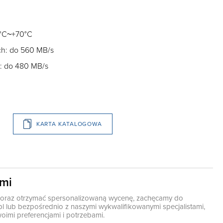
0°C~+70°C
h: do 560 MB/s
: do 480 MB/s
KARTA KATALOGOWA
ami
ę oraz otrzymać spersonalizowaną wycenę, zachęcamy do
pl
lub bezpośrednio z naszymi wykwalifikowanymi specjalistami,
oimi preferencjami i potrzebami.