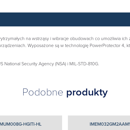
zymałych na wstrząsy i wibracje obudowach co umożliwia ich 
e w urządzeniach. Wyposażone są w technologię PowerProtector 4,
S National Security Agency (NSA) i MIL-STD-810G.
Podobne
produkty
MUM008G-HGITI-HL
IMEM032GM2AAM1