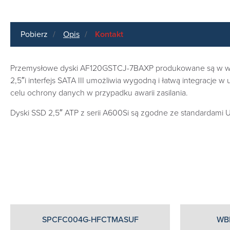
Pobierz
Opis
Kontakt
Przemysłowe dyski AF120GSTCJ-7BAXP produkowane są w wytr
2,5″i interfejs SATA III umożliwia wygodną i łatwą integracj
celu ochrony danych w przypadku awarii zasilania.
Dyski SSD 2,5″ ATP z serii A600Si są zgodne ze standardami U
SPCFC004G-HFCTMASUF
WB