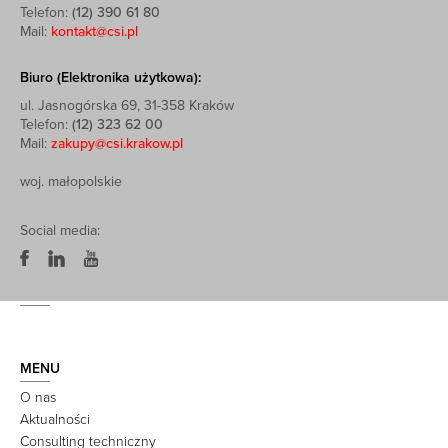
Telefon:
(12) 390 61 80
Mail:
kontakt@csi.pl
Biuro (Elektronika użytkowa):
ul. Jasnogórska 69, 31-358 Kraków
Telefon:
(12) 323 62 00
Mail:
zakupy@csi.krakow.pl
woj. małopolskie
Social media:
MENU
O nas
Aktualności
Consulting techniczny