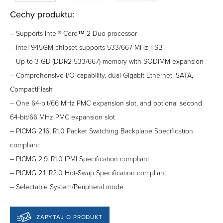
Cechy produktu:
– Supports Intel® Core™ 2 Duo processor
– Intel 945GM chipset supports 533/667 MHz FSB
– Up to 3 GB (DDR2 533/667) memory with SODIMM expansion
– Comprehensive I/O capability, dual Gigabit Ethernet, SATA,
CompactFlash
– One 64-bit/66 MHz PMC expansion slot, and optional second
64-bit/66 MHz PMC expansion slot
– PICMG 2.16, R1.0 Packet Switching Backplane Specification
compliant
– PICMG 2.9, R1.0 IPMI Specification compliant
– PICMG 2.1, R2.0 Hot-Swap Specification compliant
– Selectable System/Peripheral mode
ZAPYTAJ O PRODUKT