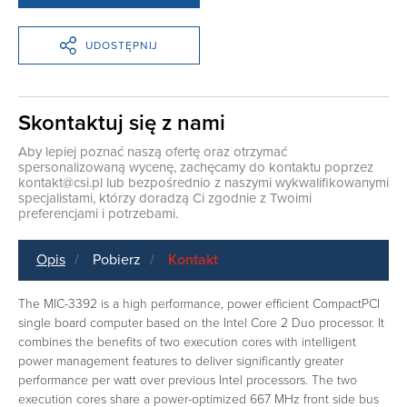
UDOSTĘPNIJ
Skontaktuj się z nami
Aby lepiej poznać naszą ofertę oraz otrzymać
spersonalizowaną wycenę, zachęcamy do kontaktu poprzez
kontakt@csi.pl
lub bezpośrednio z naszymi wykwalifikowanymi
specjalistami, którzy doradzą Ci zgodnie z Twoimi
preferencjami i potrzebami.
Opis
Pobierz
Kontakt
The MIC-3392 is a high performance, power efficient CompactPCI
single board computer based on the Intel Core 2 Duo processor. It
combines the benefits of two execution cores with intelligent
power management features to deliver significantly greater
performance per watt over previous Intel processors. The two
execution cores share a power-optimized 667 MHz front side bus