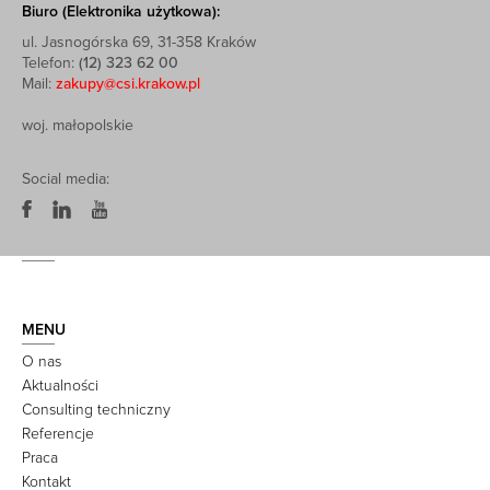
Biuro (Elektronika użytkowa):
ul. Jasnogórska 69, 31-358 Kraków
Telefon:
(12) 323 62 00
Mail:
zakupy@csi.krakow.pl
woj. małopolskie
Social media:
MENU
O nas
Aktualności
Consulting techniczny
Referencje
Praca
Kontakt