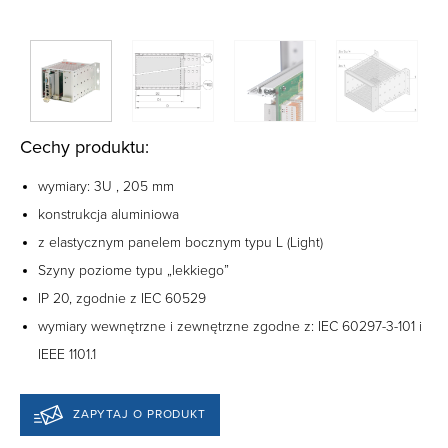
Cechy produktu:
wymiary: 3U , 205 mm
konstrukcja aluminiowa
z elastycznym panelem bocznym typu L (Light)
Szyny poziome typu „lekkiego”
‎IP 20, zgodnie z IEC 60529
wymiary wewnętrzne i zewnętrzne zgodne z: IEC 60297-3-101 i
IEEE 1101.1‎
ZAPYTAJ O PRODUKT