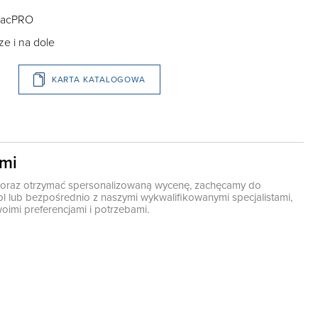
pacPRO
e i na dole
KARTA KATALOGOWA
ami
ę oraz otrzymać spersonalizowaną wycenę, zachęcamy do
pl
lub bezpośrednio z naszymi wykwalifikowanymi specjalistami,
oimi preferencjami i potrzebami.