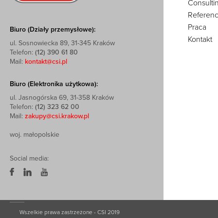
Consulti
Referenc
Praca
Biuro (Działy przemysłowe):
Kontakt
ul. Sosnowiecka 89, 31-345 Kraków
Telefon:
(12) 390 61 80
Mail:
kontakt@csi.pl
Biuro (Elektronika użytkowa):
ul. Jasnogórska 69, 31-358 Kraków
Telefon:
(12) 323 62 00
Mail:
zakupy@csi.krakow.pl
woj. małopolskie
Social media:
Wszelkie prawa zastrzeżone - CSI 2019