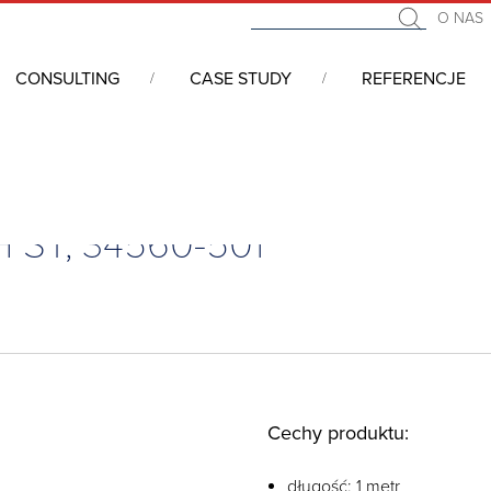
O NAS
CONSULTING
CASE STUDY
REFERENCJE
etr H ST, 34560-501
 H ST, 34560-501
Cechy produktu:
długość: 1 metr