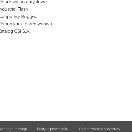
Obudowy przemysłowe
Industrial Flash
Komputery Rugged
Komunikacja przemysłowa
Katalog CSI S.A.
ważonego rozwoju
Polityka prywatności
Ogólne warunki sprzedaży