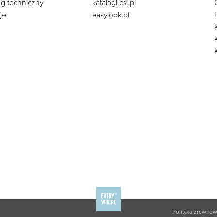
ng techniczny
katalogi.csi.pl
je
easylook.pl
Polityka zrówno