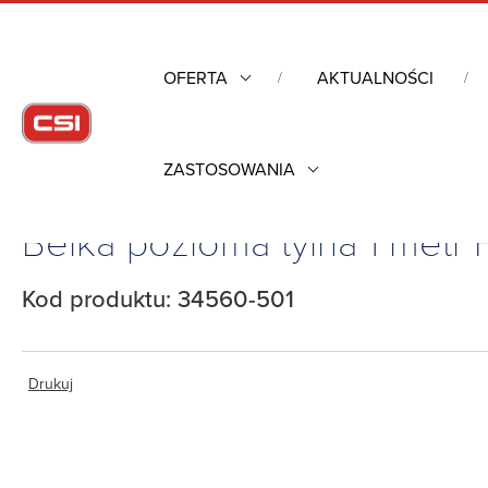
OFERTA
AKTUALNOŚCI
ZASTOSOWANIA
Strona główna
/
Obudowy przemysłowe
/
Belka pozioma tylna 1 m
Belka pozioma tylna 1 metr
Kod produktu: 34560-501
Drukuj