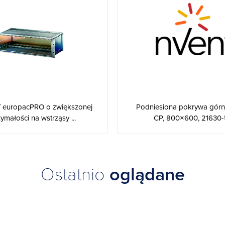
″ europacPRO o zwiększonej
Podniesiona pokrywa górna
ymałości na wstrząsy ...
CP, 800×600, 21630
Ostatnio
oglądane