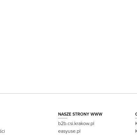
NASZE STRONY WWW
b2b.csi.krakow.pl
ści
easyuse.pl