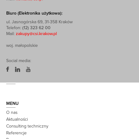
Biuro (Elektronika użytkowa):
ul. Jasnogórska 69, 31-358 Kraków
Telefon:
(12) 323 62 00
Mail:
zakupy@csi.krakow.pl
woj. małopolskie
Social media:
MENU
O nas
Aktualności
Consulting techniczny
Referencje