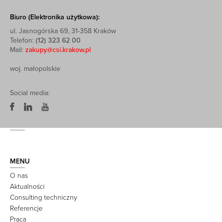
Biuro (Elektronika użytkowa):
ul. Jasnogórska 69, 31-358 Kraków
Telefon:
(12) 323 62 00
Mail:
zakupy@csi.krakow.pl
woj. małopolskie
Social media:
MENU
O nas
Aktualności
Consulting techniczny
Referencje
Praca