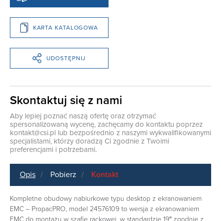
KARTA KATALOGOWA
UDOSTĘPNIJ
Skontaktuj się z nami
Aby lepiej poznać naszą ofertę oraz otrzymać
spersonalizowaną wycenę, zachęcamy do kontaktu poprzez
kontakt@csi.pl
lub bezpośrednio z naszymi wykwalifikowanymi
specjalistami, którzy doradzą Ci zgodnie z Twoimi
preferencjami i potrzebami.
Opis
Pobierz
Kontakt
Kompletne obudowy nabiurkowe typu desktop z ekranowaniem
EMC – PropacPRO, model 24576109 to wersja z ekranowaniem
EMC do montażu w szafie rackowej, w standardzie 19″ zgodnie z