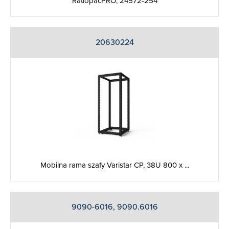
RatiopacPRO, 24572-254
20630224
Mobilna rama szafy Varistar CP, 38U 800 x ...
9090-6016, 9090.6016