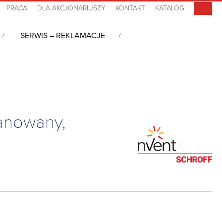
PRACA
DLA AKCJONARIUSZY
KONTAKT
KATALOG
SERWIS – REKLAMACJE
o szaf
/
Zestaw wtykowy z uchwytem odciągowym typu 2, nieekranowany,
anowany,