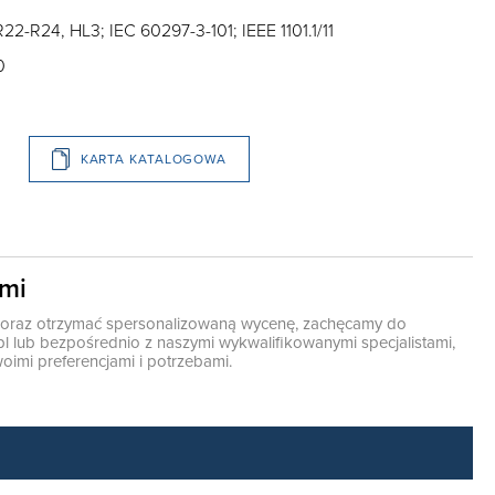
2-R24, HL3; IEC 60297-3-101; IEEE 1101.1/11
0
KARTA KATALOGOWA
ami
ę oraz otrzymać spersonalizowaną wycenę, zachęcamy do
pl
lub bezpośrednio z naszymi wykwalifikowanymi specjalistami,
oimi preferencjami i potrzebami.