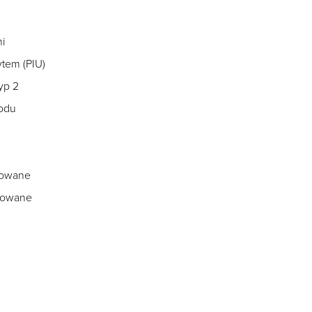
i
ytem (PIU)
yp 2
zodu
dowane
wowane