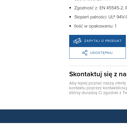
Zgodność z: EN 45545-2, R2
Stopień palności: UL® 94V-
Ilość w opakowaniu: 1
ZAPYTAJ O PRODUKT
UDOSTĘPNIJ
Skontaktuj się z n
Aby lepiej poznać naszą ofert
kontaktu poprzez
kontakt@csi.
którzy doradzą Ci zgodnie z Tw