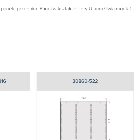
anelu przednim. Panel w kształcie litery U umożliwia montaż
216
30860-522