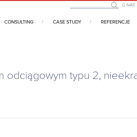
O NAS
CONSULTING
CASE STUDY
REFERENCJE
i 19” - serwerowe, telekomunikacyjne, przemysłowe
/
Akcesoria d
 odciągowym typu 2, nieekr