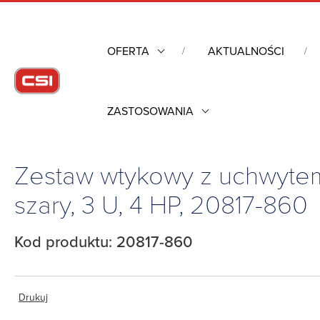
OFERTA
AKTUALNOŚCI
ZASTOSOWANIA
Strona główna
/
Obudowy przemysłowe
/
Szafy rack mechanik
szary, 3 U, 4 HP, 20817-860
Zestaw wtykowy z uchwytem
szary, 3 U, 4 HP, 20817-860
Kod produktu: 20817-860
Drukuj