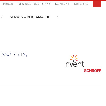
PRACA
DLA AKCJONARIUSZY
KONTAKT
KATALOG
SERWIS – REKLAMACJE
ne obudowy nabiurkowe typu desktop RatiopacPRO AIR, 24572026
RO AIR,