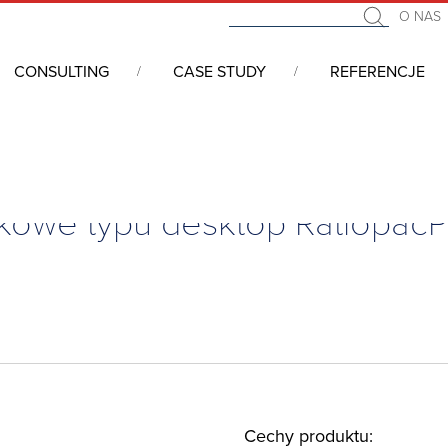
O NAS
CONSULTING
CASE STUDY
REFERENCJE
, desktop i do zabudowy w szafie rackowej
/
Obudowy
/
Komplet
owe typu desktop RatiopacP
Cechy produktu: