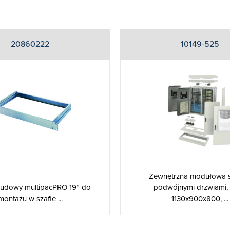
20860222
10149-525
Zewnętrzna modułowa s
udowy multipacPRO 19” do
podwójnymi drzwiami,
montażu w szafie ...
1130x900x800, ...