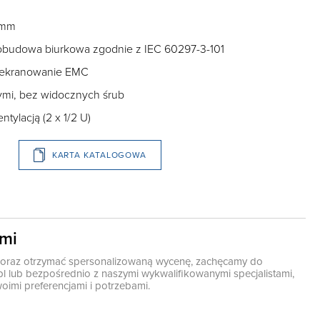
 mm
obudowa biurkowa zgodnie z IEC 60297-3-101
 ekranowanie EMC
cymi, bez widocznych śrub
ylacją (2 x 1/2 U)
KARTA KATALOGOWA
ami
ę oraz otrzymać spersonalizowaną wycenę, zachęcamy do
pl
lub bezpośrednio z naszymi wykwalifikowanymi specjalistami,
oimi preferencjami i potrzebami.