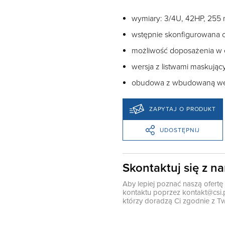
wymiary: 3/4U, 42HP, 255
wstępnie skonfigurowana 
możliwość doposażenia w
wersja z listwami maskują
obudowa z wbudowaną went
ZAPYTAJ O PRODUKT
UDOSTĘPNIJ
Skontaktuj się z n
Aby lepiej poznać naszą ofert
kontaktu poprzez
kontakt@csi.
którzy doradzą Ci zgodnie z Tw