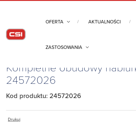
OFERTA
AKTUALNOŚCI
ZASTOSOWANIA
Strona główna
/
Obudowy przemysłowe
/
Obudowy nabiurkowe
Kompletne obudowy nabiurk
24572026
Kod produktu: 24572026
Drukuj