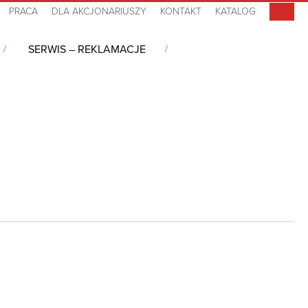
PRACA
DLA AKCJONARIUSZY
KONTAKT
KATALOG
SERWIS – REKLAMACJE
ystemy rozproszone
/
16-ch Digital Input Modules