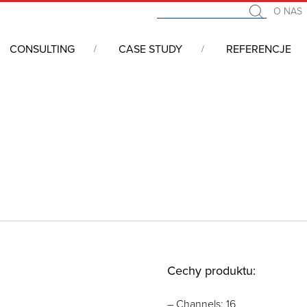
O NAS
CONSULTING
CASE STUDY
REFERENCJE
 I/O, Sterowniki APAX/ADAM, Konwertery
/
ADAM-5000: Kasety, s
Cechy produktu:
– Channels: 16