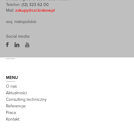
Telefon:
(12) 323 62 00
Mail:
zakupy@csi.krakow.pl
woj. małopolskie
Social media:
MENU
O nas
Aktualności
Consulting techniczny
Referencje
Praca
Kontakt