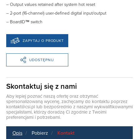
– Output values retained after system hot reset
– 2-port (16-channel) user-defined digital input/output
– BoardID™ switch
ZAPYTAJ O PRODUKT
UDOSTĘPNIJ
Skontaktuj się z nami
Aby lepiej poznać naszą ofertę oraz otrzymać
spersonalizowaną wycenę, zachęcamy do kontaktu poprzez
kontakt@csi.pl
lub bezpośrednio z naszymi wykwalifikowanymi
specjalistami, którzy doradzą Ci zgodnie z Twoimi
preferencjami i potrzebami.
Opis
Pobierz
Kontakt