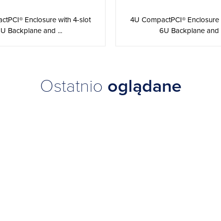
tPCI® Enclosure with 4-slot
4U CompactPCI® Enclosure w
U Backplane and ...
6U Backplane and .
Ostatnio
oglądane