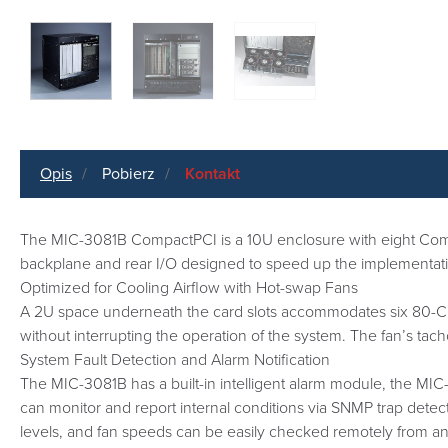
Opis
Pobierz
Kontakt
The MIC-3081B CompactPCI is a 10U enclosure with eight Compac
backplane and rear I/O designed to speed up the implementation
Optimized for Cooling Airflow with Hot-swap Fans
A 2U space underneath the card slots accommodates six 80-CFM h
without interrupting the operation of the system. The fan’s ta
System Fault Detection and Alarm Notification
The MIC-3081B has a built-in intelligent alarm module, the M
can monitor and report internal conditions via SNMP trap detec
levels, and fan speeds can be easily checked remotely from an