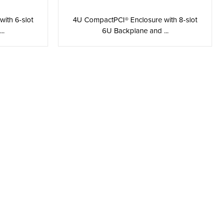
ith 6-slot
4U CompactPCI® Enclosure with 8-slot
..
6U Backplane and ...