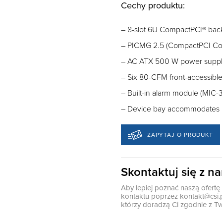
Cechy produktu:
– 8-slot 6U CompactPCI® bac
– PICMG 2.5 (CompactPCI Co
– AC ATX 500 W power supply
– Six 80-CFM front-accessibl
– Built-in alarm module (MIC
– Device bay accommodates u
ZAPYTAJ O PRODUKT
Skontaktuj się z n
Aby lepiej poznać naszą ofert
kontaktu poprzez
kontakt@csi.
którzy doradzą Ci zgodnie z Tw