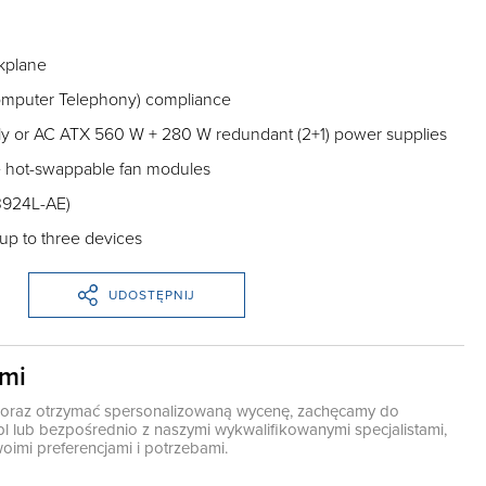
kplane
mputer Telephony) compliance
 or AC ATX 560 W + 280 W redundant (2+1) power supplies
e hot-swappable fan modules
-3924L-AE)
p to three devices
UDOSTĘPNIJ
ami
ę oraz otrzymać spersonalizowaną wycenę, zachęcamy do
pl
lub bezpośrednio z naszymi wykwalifikowanymi specjalistami,
oimi preferencjami i potrzebami.