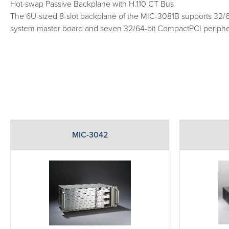
Hot-swap Passive Backplane with H.110 CT Bus
The 6U-sized 8-slot backplane of the MIC-3081B supports 32/64
system master board and seven 32/64-bit CompactPCI periphe
MIC-3042