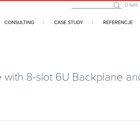
O NAS
CONSULTING
CASE STUDY
REFERENCJE
y magistralowe
/
CompactPCI
/
Obudowy CPCI 6U
/
10U CompactPCI
 with 8-slot 6U Backplane a