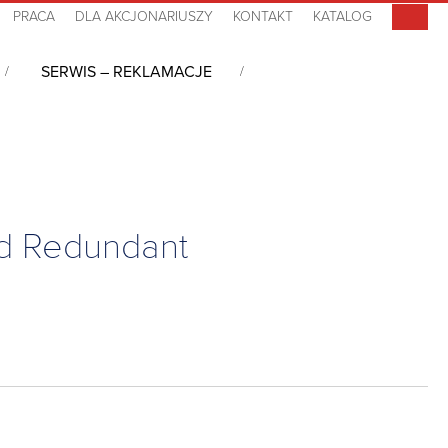
PRACA
DLA AKCJONARIUSZY
KONTAKT
KATALOG
SERWIS – REKLAMACJE
® Enclosure with 8-slot 6U Backplane and Redundant Power Supply (CT
nd Redundant