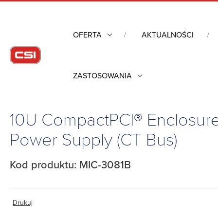
OFERTA
AKTUALNOŚCI
ZASTOSOWANIA
Strona główna
/
Komputery przemysłowe
/
Pozostałe
/
System
Bus)
10U CompactPCI® Enclosure
Power Supply (CT Bus)
Kod produktu: MIC-3081B
Drukuj