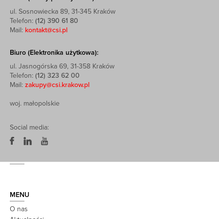
ul. Sosnowiecka 89, 31-345 Kraków
Telefon:
(12) 390 61 80
Mail:
kontakt@csi.pl
Biuro (Elektronika użytkowa):
ul. Jasnogórska 69, 31-358 Kraków
Telefon:
(12) 323 62 00
Mail:
zakupy@csi.krakow.pl
woj. małopolskie
Social media:
MENU
O nas