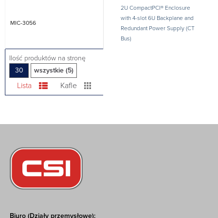
2U CompactPCI® Enclosure
with 4-slot 6U Backplane and
MIC-3056
Redundant Power Supply (CT
Bus)
Ilość produktów na stronę
30
wszystkie (5)
Lista
Kafle
Biuro (Działy przemysłowe):