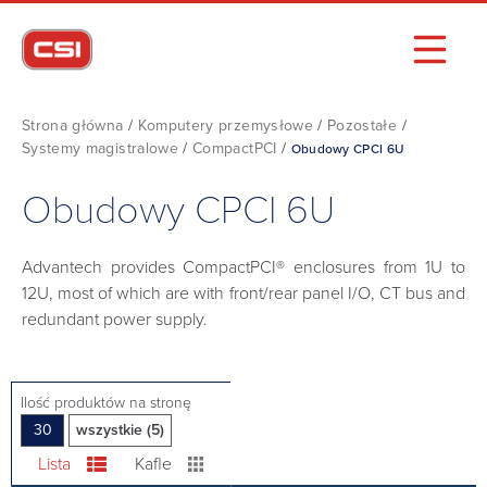
Strona główna
/
Komputery przemysłowe
/
Pozostałe
/
Systemy magistralowe
/
CompactPCI
/
Obudowy CPCI 6U
Obudowy CPCI 6U
Advantech provides CompactPCI® enclosures from 1U to
12U, most of which are with front/rear panel I/O, CT bus and
redundant power supply.
Ilość produktów na stronę
30
wszystkie (5)
Lista
Kafle