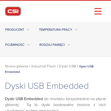
PRODUCENT
TEMPERATURA PRACY
POJEMNOŚĆ
RODZAJ PAMIĘCI
Strona główna
/
Industrial Flash
/
Dyski USB
/
Dyski USB
Embedded
Dyski USB Embedded
Dyski USB Embedded
do montażu bezpośrednio na płycie
głównej. Są to dyski bootowalne (można z nich
uruchamiać system operacyjny).