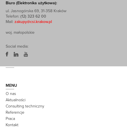
Biuro (Elektronika użytkowa):
ul. Jasnogórska 69, 31-358 Kraków
Telefon:
(12) 323 62 00
Mail:
zakupy@csi.krakow.pl
woj. małopolskie
Social media:
MENU
O nas
Aktualności
Consulting techniczny
Referencje
Praca
Kontakt