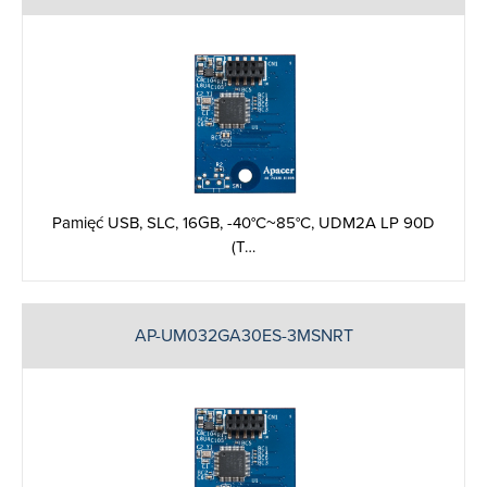
Pamięć USB, SLC, 16GB, -40°C~85°C, UDM2A LP 90D
(T…
AP-UM032GA30ES-3MSNRT