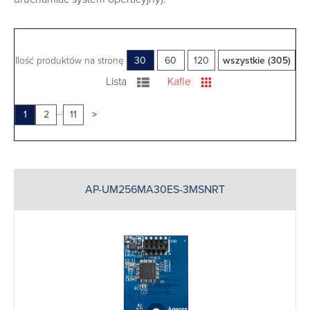
Ilość produktów na stronę
30
60
120
wszystkie (305)
Lista
Kafle
...
1
2
11
>
AP-UM256MA30ES-3MSNRT