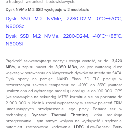
o trudnych warunkach środowiskowych.
Dysk NVMe M.2 SSD występuje w 2 modelach:
Dysk SSD M.2 NVMe, 2280-D2-M, 0°C~+70°C,
N600Sc
Dysk SSD M.2 NVMe, 2280-D2-M, -40°C~+85°C,
N600Si
Prędkość sekwencyjnego odczytu osiąga wartość, aż do
3,420
MB/s
, a zapisu nawet do
3,050 MB/s,
co jest wartością dużo
większą w porównaniu do klasycznych dysków na interfejsie SATA.
Dysk oparty na pamięci NAND Flash 3D TLC pracuje w
rozszerzonym zakresie temperatur od -40°C do 85°C (wartość
uzależniona od wybranego modelu) i obsługuje do 100 000 IOPS
(wejścia/wyjścia na sekundę). MTBF kształtuje się na poziomie do
2 000 000 h. Nośnik został wyposażony w zestaw poleceń TRIM
umożliwiających przyśpieszenie jego pracy. Posiada też w
technologię
Dynamic Thermal Throttling
, która redukuje
przegrzewanie i tym samym wpływa na wydajność urządzenia,
natomiast zastosowane kodowanie
LDPC
(Low-Density Parity