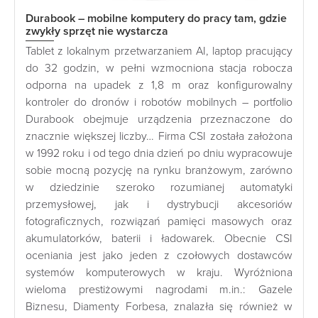
Durabook – mobilne komputery do pracy tam, gdzie
zwykły sprzęt nie wystarcza
Tablet z lokalnym przetwarzaniem AI, laptop pracujący
do 32 godzin, w pełni wzmocniona stacja robocza
odporna na upadek z 1,8 m oraz konfigurowalny
kontroler do dronów i robotów mobilnych – portfolio
Durabook obejmuje urządzenia przeznaczone do
znacznie większej liczby… Firma CSI została założona
w 1992 roku i od tego dnia dzień po dniu wypracowuje
sobie mocną pozycję na rynku branżowym, zarówno
w dziedzinie szeroko rozumianej automatyki
przemysłowej, jak i dystrybucji akcesoriów
fotograficznych, rozwiązań pamięci masowych oraz
akumulatorków, baterii i ładowarek. Obecnie CSI
oceniania jest jako jeden z czołowych dostawców
systemów komputerowych w kraju. Wyróżniona
wieloma prestiżowymi nagrodami m.in.: Gazele
Biznesu, Diamenty Forbesa, znalazła się również w