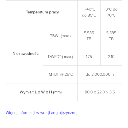
-40°C
0°C do
Temperatura pracy
do 85°C
70°C
5,585
5,585
TBW* (max.)
TB
TB
Niezawodność
DWPD* ( max.)
1.75
2.10
MTBF @ 25°C
do 2,000,000 h
Wymiar: L x W x H (mm)
80.0 x 22.0 x 3.5
Więcej informacji w wersji anglojęzycznej