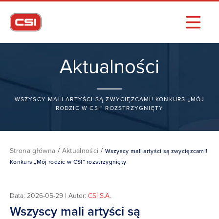
Aktualności
WSZYSCY MALI ARTYŚCI SĄ ZWYCIĘZCAMI! KONKURS „MÓJ
RODZIC W CSI” ROZSTRZYGNIĘTY
Strona główna
/
Aktualności
/
Wszyscy mali artyści są zwycięzcami!
Konkurs „Mój rodzic w CSI” rozstrzygnięty
Data: 2026-05-29 | Autor:
CSI S.A.
Wszyscy mali artyści są