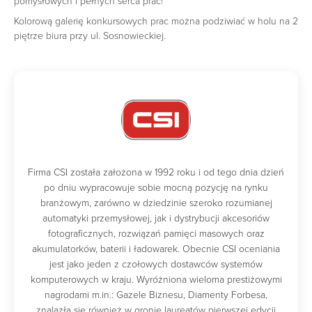
pomysłowych i pełnych serca prac!
Kolorową galerię konkursowych prac można podziwiać w holu na 2
piętrze biura przy ul. Sosnowieckiej.
Firma CSI została założona w 1992 roku i od tego dnia dzień
po dniu wypracowuje sobie mocną pozycję na rynku
branżowym, zarówno w dziedzinie szeroko rozumianej
automatyki przemysłowej, jak i dystrybucji akcesoriów
fotograficznych, rozwiązań pamięci masowych oraz
akumulatorków, baterii i ładowarek. Obecnie CSI oceniania
jest jako jeden z czołowych dostawców systemów
komputerowych w kraju. Wyróżniona wieloma prestiżowymi
nagrodami m.in.: Gazele Biznesu, Diamenty Forbesa,
znalazła się również w gronie laureatów pierwszej edycji