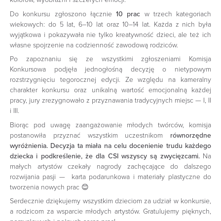
Do konkursu zgłoszono łącznie
10 prac
w trzech kategoriach
wiekowych: do 5 lat, 6–10 lat oraz 10–14 lat. Każda z nich była
wyjątkowa i pokazywała nie tylko kreatywność dzieci, ale też ich
własne spojrzenie na codzienność zawodową rodziców.
Po zapoznaniu się ze wszystkimi zgłoszeniami Komisja
Konkursowa podjęła jednogłośną decyzję o nietypowym
rozstrzygnięciu tegorocznej edycji. Ze względu na kameralny
charakter konkursu oraz unikalną wartość emocjonalną każdej
pracy, jury zrezygnowało z przyznawania tradycyjnych miejsc — I, II
i III.
Biorąc pod uwagę zaangażowanie młodych twórców, komisja
postanowiła przyznać wszystkim uczestnikom
równorzędne
wyróżnienia. Decyzja ta miała na celu docenienie trudu każdego
dziecka i podkreślenie, że dla CSI wszyscy są zwycięzcami.
Na
małych artystów czekały nagrody zachęcające do dalszego
rozwijania pasji — karta podarunkowa i materiały plastyczne do
tworzenia nowych prac 😊
Serdecznie dziękujemy wszystkim dzieciom za udział w konkursie,
a rodzicom za wsparcie młodych artystów. Gratulujemy pięknych,