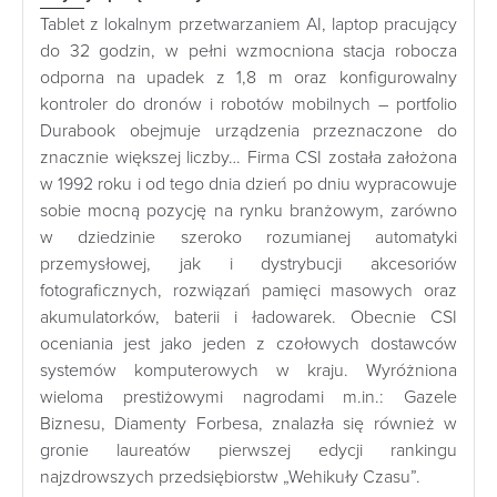
Tablet z lokalnym przetwarzaniem AI, laptop pracujący
do 32 godzin, w pełni wzmocniona stacja robocza
odporna na upadek z 1,8 m oraz konfigurowalny
kontroler do dronów i robotów mobilnych – portfolio
Durabook obejmuje urządzenia przeznaczone do
znacznie większej liczby… Firma CSI została założona
w 1992 roku i od tego dnia dzień po dniu wypracowuje
sobie mocną pozycję na rynku branżowym, zarówno
w dziedzinie szeroko rozumianej automatyki
przemysłowej, jak i dystrybucji akcesoriów
fotograficznych, rozwiązań pamięci masowych oraz
akumulatorków, baterii i ładowarek. Obecnie CSI
oceniania jest jako jeden z czołowych dostawców
systemów komputerowych w kraju. Wyróżniona
wieloma prestiżowymi nagrodami m.in.: Gazele
Biznesu, Diamenty Forbesa, znalazła się również w
gronie laureatów pierwszej edycji rankingu
najzdrowszych przedsiębiorstw „Wehikuły Czasu”.