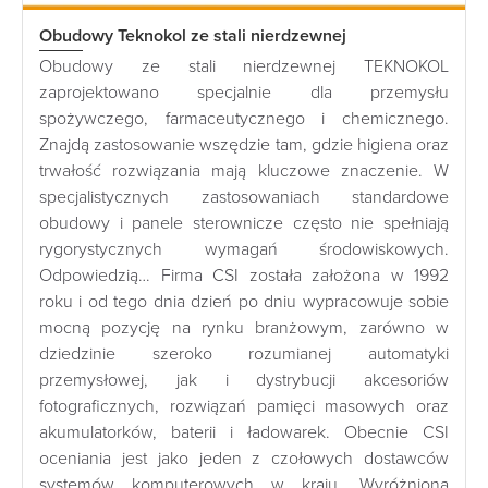
Obudowy Teknokol ze stali nierdzewnej
Obudowy ze stali nierdzewnej TEKNOKOL
zaprojektowano specjalnie dla przemysłu
spożywczego, farmaceutycznego i chemicznego.
Znajdą zastosowanie wszędzie tam, gdzie higiena oraz
trwałość rozwiązania mają kluczowe znaczenie. W
specjalistycznych zastosowaniach standardowe
obudowy i panele sterownicze często nie spełniają
rygorystycznych wymagań środowiskowych.
Odpowiedzią… Firma CSI została założona w 1992
roku i od tego dnia dzień po dniu wypracowuje sobie
mocną pozycję na rynku branżowym, zarówno w
dziedzinie szeroko rozumianej automatyki
przemysłowej, jak i dystrybucji akcesoriów
fotograficznych, rozwiązań pamięci masowych oraz
akumulatorków, baterii i ładowarek. Obecnie CSI
oceniania jest jako jeden z czołowych dostawców
systemów komputerowych w kraju. Wyróżniona