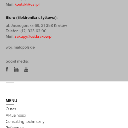
Mail:
kontakt@csi.pl
Biuro (Elektronika użytkowa):
ul. Jasnogórska 69, 31-358 Kraków
Telefon:
(12) 323 62 00
Mail:
zakupy@csi.krakow.pl
woj. małopolskie
Social media:
MENU
O nas
Aktualności
Consulting techniczny
Referencje