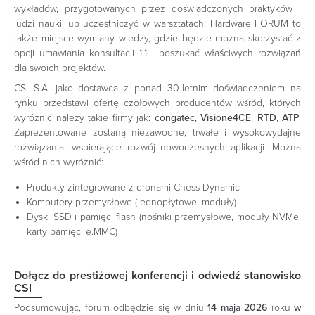
wykładów, przygotowanych przez doświadczonych praktyków i
ludzi nauki lub uczestniczyć w warsztatach. Hardware FORUM to
także miejsce wymiany wiedzy, gdzie będzie można skorzystać z
opcji umawiania konsultacji 1:1 i poszukać właściwych rozwiązań
dla swoich projektów.
CSI S.A. jako dostawca z ponad 30-letnim doświadczeniem na
rynku przedstawi ofertę czołowych producentów wśród, których
wyróżnić należy takie firmy jak:
congatec
,
Visione4CE
,
RTD
,
ATP
.
Zaprezentowane zostaną niezawodne, trwałe i wysokowydajne
rozwiązania, wspierające rozwój nowoczesnych aplikacji. Można
wśród nich wyróżnić:
Produkty zintegrowane z dronami Chess Dynamic
Komputery przemysłowe (jednopłytowe, moduły)
Dyski SSD i pamięci flash (nośniki przemysłowe, moduły NVMe,
karty pamięci e.MMC)
Dołącz do prestiżowej konferencji i odwiedź stanowisko
CSI
Podsumowując, forum odbędzie się w dniu
14 maja 2026
roku
w