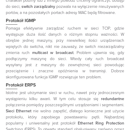
charakter poufny lub z innego powodu chcemy ograniczyć dostęp
do sieci,
switch zarządzalny
pozwala na wyłączenie nieużywanych
portów, a na pozostałych portach adresy MAC będą filtrowane.
Protokół IGMP
Pomaga efektywnie zarządzać ruchem w sieci TCIP, gdzie
występuje duża ilość danych o różnym stopniu ważności. W
obrębie jednej maszyny, przy niewielkiej ilości urządzeniach
wpiętych do switcha, nikt nie zauważy, że switch niezarządzalny
zmienia ruch
multicast w broadcast
. Problem ujawnia się, gdy
podłączymy maszynę do sieci. Wtedy cały ruch broadcast
wysyłany jest z maszyny do zewnętrznej sieci powodując
przeciążenie i znaczne opóźnienia w transmisji. Dobrze
skonfigurowana funkcja IGMP rozwiązuje ten problem.
Protokół ERPS
Istotne jest utrzymanie sieci w ruchu, nawet przy jednoczesnym
wystąpieniu kilku awarii. W tym celu stosuje się
redundantne
połączenia pomiędzy poszczególnymi urządzeniami i segmentami.
Sieci Ethernet
nie wolno zapętlić, dlatego konieczne jest użycie
protokołu, który zapobiega powstawaniu pętli. Najbardziej
popularny i uniwersalny jest protokół
Ethernet Ring Protection
Switching (ERPS). To otwarty standard obsługiwany zarówno przez