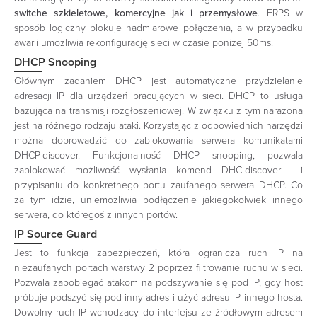
switche szkieletowe, komercyjne jak i przemysłowe
. ERPS w
sposób logiczny blokuje nadmiarowe połączenia, a w przypadku
awarii umożliwia rekonfigurację sieci w czasie poniżej 50ms.
DHCP Snooping
Głównym zadaniem DHCP jest automatyczne przydzielanie
adresacji IP dla urządzeń pracujących w sieci. DHCP to usługa
bazująca na transmisji rozgłoszeniowej. W związku z tym narażona
jest na różnego rodzaju ataki. Korzystając z odpowiednich narzędzi
można doprowadzić do zablokowania serwera komunikatami
DHCP-discover. Funkcjonalność DHCP snooping, pozwala
zablokować możliwość wysłania komend DHC-discover i
przypisaniu do konkretnego portu zaufanego serwera DHCP. Co
za tym idzie, uniemożliwia podłączenie jakiegokolwiek innego
serwera, do któregoś z innych portów.
IP Source Guard
Jest to funkcja zabezpieczeń, która ogranicza ruch IP na
niezaufanych portach warstwy 2 poprzez filtrowanie ruchu w sieci.
Pozwala zapobiegać atakom na podszywanie się pod IP, gdy host
próbuje podszyć się pod inny adres i użyć adresu IP innego hosta.
Dowolny ruch IP wchodzący do interfejsu ze źródłowym adresem