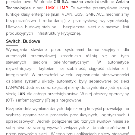
pierścieniowe. W ofercie
CSI S.A. można znaleźć
switche
Antaira
Technologies
z serii
LMX i LMP
. Te switche przemysłowe łączą
funkcje klasy enterprise (m.in. VLAN, QoS, IGMP, ACL, mechanizmy
bezpieczeństwa i redundancji) z przemysłową wytrzymałością.
Ułatwiają budowę stabilnej i bezpiecznej sieci dla maszyn, linii
produkcyjnych i infrastruktury krytycznej.
Switch. Budowa
Wymagania stawiane przed systemami komunikacyjnymi dla
automatyki przemysłowej zasadniczo różnią się od tych
stawianych sieciom teleinformatycznym. W automatyce
najważniejszymi kryteriami są stabilność, ciągłość działania i
integralność. W przeszłości w celu zapewnienia niezawodności
działania systemu układy automatyki były separowane od sieci
LAN/WAN. Jednak coraz częściej mamy do czynienia z jedną dużą
siecią
LAN
dla całego przedsiębiorstwa. W niej obszary operacyjny
(OT) i informatyczny (IT) są zintegrowane.
Bezpośrednia wymiana danych daje szereg korzyści pozwalając na
szybszą optymalizację procesów produkcyjnych, logistycznych i
sprzedażowych. Jednak połączenie tak różnych światów niesie ze
sobą również szereg wyzwań związanych z bezpieczeństwem i
przepustowością sieci. W tego typu aplikacjach należy stosować