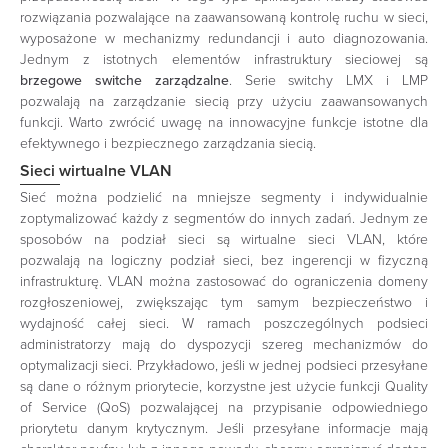
rozwiązania pozwalające na zaawansowaną kontrolę ruchu w sieci,
wyposażone w mechanizmy redundancji i auto diagnozowania.
Jednym z istotnych elementów infrastruktury sieciowej są
brzegowe switche zarządzalne
. Serie switchy LMX i LMP
pozwalają na zarządzanie siecią przy użyciu zaawansowanych
funkcji. Warto zwrócić uwagę na innowacyjne funkcje istotne dla
efektywnego i bezpiecznego zarządzania siecią.
Sieci wirtualne VLAN
Sieć można podzielić na mniejsze segmenty i indywidualnie
zoptymalizować każdy z segmentów do innych zadań. Jednym ze
sposobów na podział sieci są wirtualne sieci VLAN, które
pozwalają na logiczny podział sieci, bez ingerencji w fizyczną
infrastrukturę. VLAN można zastosować do ograniczenia domeny
rozgłoszeniowej, zwiększając tym samym bezpieczeństwo i
wydajność całej sieci. W ramach poszczególnych podsieci
administratorzy mają do dyspozycji szereg mechanizmów do
optymalizacji sieci. Przykładowo, jeśli w jednej podsieci przesyłane
są dane o różnym priorytecie, korzystne jest użycie funkcji Quality
of Service (QoS) pozwalającej na przypisanie odpowiedniego
priorytetu danym krytycznym. Jeśli przesyłane informacje mają