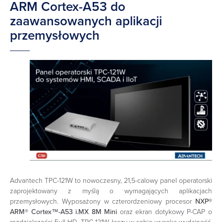
ARM Cortex-A53 do
zaawansowanych aplikacji
przemysłowych
Advantech TPC-121W to nowoczesny, 21,5-calowy panel operatorski
zaprojektowany z myślą o wymagających aplikacjach
przemysłowych. Wyposażony w czterordzeniowy procesor
NXP®
ARM® Cortex™-A53 i.MX 8M Mini
oraz ekran dotykowy P-CAP o