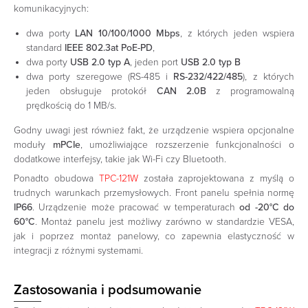
komunikacyjnych:
dwa porty
LAN 10/100/1000 Mbps
, z których jeden wspiera
standard
IEEE 802.3at PoE-PD
,
dwa porty
USB 2.0 typ A
, jeden port
USB 2.0 typ B
dwa porty szeregowe (RS-485 i
RS-232/422/485
), z których
jeden obsługuje protokół
CAN 2.0B
z programowalną
prędkością do 1 MB/s.
Godny uwagi jest również fakt, że urządzenie wspiera opcjonalne
moduły
mPCIe
, umożliwiające rozszerzenie funkcjonalności o
dodatkowe interfejsy, takie jak Wi-Fi czy Bluetooth.
Ponadto obudowa
TPC-121W
została zaprojektowana z myślą o
trudnych warunkach przemysłowych. Front panelu spełnia normę
IP66
. Urządzenie może pracować w temperaturach
od -20°C do
60°C
. Montaż panelu jest możliwy zarówno w standardzie VESA,
jak i poprzez montaż panelowy, co zapewnia elastyczność w
integracji z różnymi systemami.
Zastosowania i podsumowanie