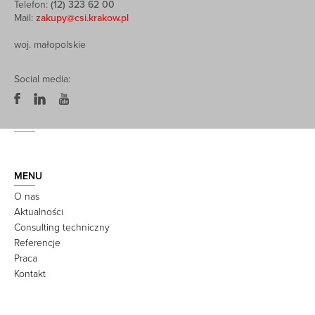
Telefon:
(12) 323 62 00
Mail:
zakupy@csi.krakow.pl
woj. małopolskie
Social media:
MENU
O nas
Aktualności
Consulting techniczny
Referencje
Praca
Kontakt