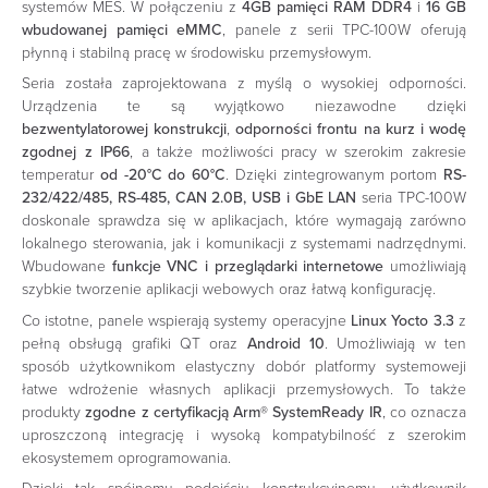
systemów MES. W połączeniu z
4GB
pamięci RAM DDR4
i
16 GB
wbudowanej pamięci eMMC
, panele z serii TPC-100W oferują
płynną i stabilną pracę w środowisku przemysłowym.
Seria została zaprojektowana z myślą o wysokiej odporności.
Urządzenia te są wyjątkowo niezawodne dzięki
bezwentylatorowej konstrukcji
,
odporności frontu na kurz i wodę
zgodnej z IP66
, a także możliwości pracy w szerokim zakresie
temperatur
od -20°C do 60°C
. Dzięki zintegrowanym portom
RS-
232/422/485, RS-485, CAN 2.0B, USB i GbE LAN
seria TPC-100W
doskonale sprawdza się w aplikacjach, które wymagają zarówno
lokalnego sterowania, jak i komunikacji z systemami nadrzędnymi.
Wbudowane
funkcje VNC i przeglądarki internetowe
umożliwiają
szybkie tworzenie aplikacji webowych oraz łatwą konfigurację.
Co istotne, panele wspierają systemy operacyjne
Linux Yocto
3.3
z
pełną obsługą grafiki QT oraz
Android 10
. Umożliwiają w ten
sposób użytkownikom elastyczny dobór platformy systemoweji
łatwe wdrożenie własnych aplikacji przemysłowych. To także
produkty
zgodne z certyfikacją Arm® SystemReady IR
, co oznacza
uproszczoną integrację i wysoką kompatybilność z szerokim
ekosystemem oprogramowania.