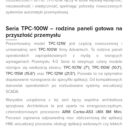
rozdzielczości Full HD. TPC-121W łączy w sobie wysoką wydajność,
niezawodność i elastyczność, spełniając potrzeby nowoczesnych
systemów automatyki przemysłowej.
Seria TPC-100W – rodzina paneli gotowa na
przyszłość przemysłu
Prezentowany model
TPC-121W
jest częścią nowoczesnej i
uniwersalnej serii
TPC-100W
firmy Advantech. To rodzina paneli
operatorskich zaprojektowanych z myślą o rosnących
wymaganiach Przemysłu 4.0. Seria ta obejmuje cztery modele
różniące się wielkością ekranu:
TPC-107W (7″)
,
TPC-110W (10,1″)
,
TPC-115W (15,6″)
oraz
TPC-121W (21,5″).
Pozwala to na optymalne
dopasowanie rozwiązania do specyfiki aplikacji. Od kompaktowych
stanowisk operatorskich po rozbudowane systemy wizualizacji
SCADA.
Wszystkie urządzenia z tej serii łączy wspólna architektura
sprzętowa. Architektura ta jest oparta na energooszczędnym,
czterordzeniowym procesorze
ARM Cortex-A53 i.MX 8M Mini
.
Procesor zapewnia odpowiednią moc obliczeniową dla aplikacji
HMI, wizualizacji procesów, obsługi aplikacji webowych czy lekkich