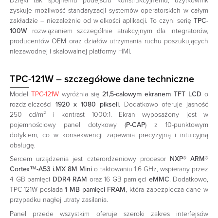
Dzięki tak spójnemu podejściu konstrukcyjnemu, użytkownik
zyskuje możliwość standaryzacji systemów operatorskich w całym
zakładzie – niezależnie od wielkości aplikacji. To czyni serię
TPC-
100W
rozwiązaniem szczególnie atrakcyjnym dla integratorów,
producentów OEM oraz działów utrzymania ruchu poszukujących
niezawodnej i skalowalnej platformy HMI.
TPC-121W – szczegółowe dane techniczne
Model
TPC-121W
wyróżnia się
21,5-calowym ekranem TFT LCD
o
rozdzielczości
1920 x 1080 pikseli
. Dodatkowo oferuje jasność
250 cd/m² i kontrast 1000:1. Ekran wyposażony jest w
pojemnościowy panel dotykowy (
P-CAP
) z 10-punktowym
dotykiem, co w konsekwencji zapewnia precyzyjną i intuicyjną
obsługę.
Sercem urządzenia jest czterordzeniowy procesor
NXP® ARM®
Cortex™-A53 i.MX 8M Mini
o taktowaniu 1,6 GHz, wspierany przez
4 GB pamięci
DDR4 RAM
oraz 16 GB pamięci
eMMC
. Dodatkowo,
TPC-121W posiada
1 MB pamięci FRAM
, która zabezpiecza dane w
przypadku nagłej utraty zasilania.
Panel przede wszystkim oferuje szeroki zakres interfejsów