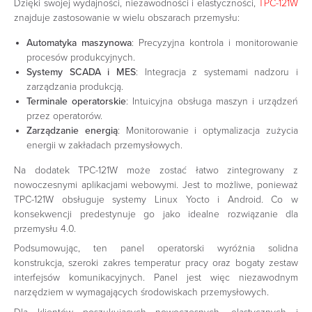
Dzięki swojej wydajności, niezawodności i elastyczności,
TPC-121W
znajduje zastosowanie w wielu obszarach przemysłu:
Automatyka maszynowa
: Precyzyjna kontrola i monitorowanie
procesów produkcyjnych.
Systemy SCADA i MES
: Integracja z systemami nadzoru i
zarządzania produkcją.
Terminale operatorskie
: Intuicyjna obsługa maszyn i urządzeń
przez operatorów.
Zarządzanie energią
: Monitorowanie i optymalizacja zużycia
energii w zakładach przemysłowych.
Na dodatek TPC-121W może zostać łatwo zintegrowany z
nowoczesnymi aplikacjami webowymi. Jest to możliwe, ponieważ
TPC-121W obsługuje systemy Linux Yocto i Android. Co w
konsekwencji predestynuje go jako idealne rozwiązanie dla
przemysłu 4.0.
Podsumowując, ten panel operatorski wyróżnia solidna
konstrukcja, szeroki zakres temperatur pracy oraz bogaty zestaw
interfejsów komunikacyjnych. Panel jest więc niezawodnym
narzędziem w wymagających środowiskach przemysłowych.