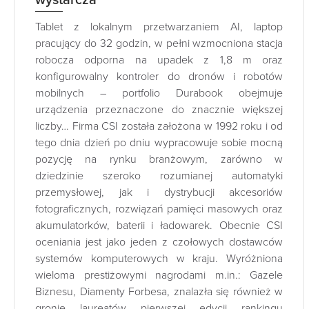
wystarcza
Tablet z lokalnym przetwarzaniem AI, laptop
pracujący do 32 godzin, w pełni wzmocniona stacja
robocza odporna na upadek z 1,8 m oraz
konfigurowalny kontroler do dronów i robotów
mobilnych – portfolio Durabook obejmuje
urządzenia przeznaczone do znacznie większej
liczby… Firma CSI została założona w 1992 roku i od
tego dnia dzień po dniu wypracowuje sobie mocną
pozycję na rynku branżowym, zarówno w
dziedzinie szeroko rozumianej automatyki
przemysłowej, jak i dystrybucji akcesoriów
fotograficznych, rozwiązań pamięci masowych oraz
akumulatorków, baterii i ładowarek. Obecnie CSI
oceniania jest jako jeden z czołowych dostawców
systemów komputerowych w kraju. Wyróżniona
wieloma prestiżowymi nagrodami m.in.: Gazele
Biznesu, Diamenty Forbesa, znalazła się również w
gronie laureatów pierwszej edycji rankingu