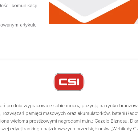
łość komunikacji
owanym artykule
dzień po dniu wypracowuje sobie mocną pozycję na rynku branżo
ch, rozwiązań pamięci masowych oraz akumulatorków, baterii i ład
a wieloma prestiżowymi nagrodami m.in.: Gazele Biznesu, Diame
szej edycji rankingu najzdrowszych przedsiębiorstw „Wehikuły C