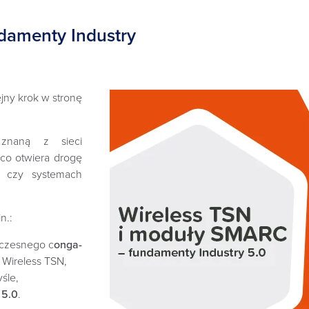
damenty Industry
ejny krok w stronę
 znaną z sieci
co otwiera drogę
T czy systemach
n.:
czesnego c
onga-
a Wireless TSN,
śle,
 5.0
.