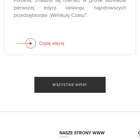
Forbesa, znalazła się również w gronie laureatów
pierwszej edycji rankingu najzdrowszych
przedsiębiorstw „Wehikuły Czasu”.
Czytaj więcej
WSZYSTKIE WPISY
NASZE STRONY WWW