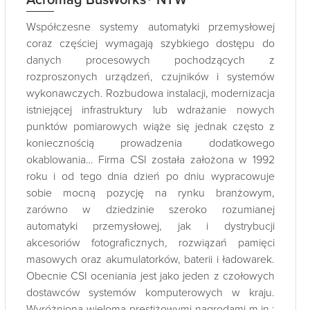
Acromag BusWorks® NTW
Współczesne systemy automatyki przemysłowej
coraz częściej wymagają szybkiego dostępu do
danych procesowych pochodzących z
rozproszonych urządzeń, czujników i systemów
wykonawczych. Rozbudowa instalacji, modernizacja
istniejącej infrastruktury lub wdrażanie nowych
punktów pomiarowych wiąże się jednak często z
koniecznością prowadzenia dodatkowego
okablowania… Firma CSI została założona w 1992
roku i od tego dnia dzień po dniu wypracowuje
sobie mocną pozycję na rynku branżowym,
zarówno w dziedzinie szeroko rozumianej
automatyki przemysłowej, jak i dystrybucji
akcesoriów fotograficznych, rozwiązań pamięci
masowych oraz akumulatorków, baterii i ładowarek.
Obecnie CSI oceniania jest jako jeden z czołowych
dostawców systemów komputerowych w kraju.
Wyróżniona wieloma prestiżowymi nagrodami m.in.: