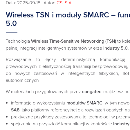
Data: 2025-09-18 | Autor:
CSI S.A.
Wireless TSN i moduły SMARC – fun
5.0
Technologia
Wireless Time-Sensitive Networking (TSN)
to kol
pełnej integracji inteligentnych systemów w erze
Industry 5.0
.
Rozwiązanie to łączy deterministyczną komunikację
przewodowych z elastycznością transmisji bezprzewodowej, 
do nowych zastosowań w inteligentnych fabrykach, IIo
autonomicznych
W materiałach przygotowanych przez
congatec
znajdziesz m.i
informacje o wykorzystaniu
modułów SMARC
, w tym nowo
SA8
, jako platformy referencyjnej dla rozwiązań opartych n
praktyczne przykłady zastosowania tej technologii w przemy
spojrzenie na przyszłość komunikacji w kontekście
Industry