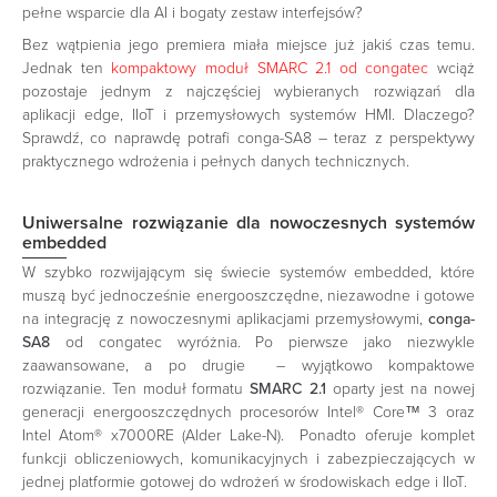
pełne wsparcie dla AI i bogaty zestaw interfejsów?
Bez wątpienia jego premiera miała miejsce już jakiś czas temu.
Jednak ten
kompaktowy moduł SMARC 2.1 od congatec
wciąż
pozostaje jednym z najczęściej wybieranych rozwiązań dla
aplikacji edge, IIoT i przemysłowych systemów HMI. Dlaczego?
Sprawdź, co naprawdę potrafi conga-SA8 – teraz z perspektywy
praktycznego wdrożenia i pełnych danych technicznych.
Uniwersalne rozwiązanie dla nowoczesnych systemów
embedded
W szybko rozwijającym się świecie systemów embedded, które
muszą być jednocześnie energooszczędne, niezawodne i gotowe
na integrację z nowoczesnymi aplikacjami przemysłowymi,
conga-
SA8
od congatec wyróżnia. Po pierwsze jako niezwykle
zaawansowane, a po drugie – wyjątkowo kompaktowe
rozwiązanie. Ten moduł formatu
SMARC 2.1
oparty jest na nowej
generacji energooszczędnych procesorów Intel® Core™ 3 oraz
Intel Atom® x7000RE (Alder Lake-N). Ponadto oferuje komplet
funkcji obliczeniowych, komunikacyjnych i zabezpieczających w
jednej platformie gotowej do wdrożeń w środowiskach edge i IIoT.