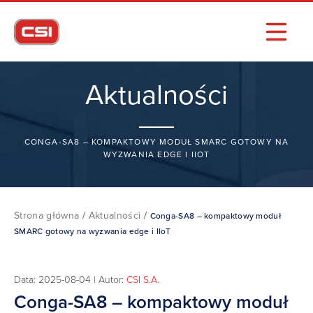
Aktualności
CONGA-SA8 – KOMPAKTOWY MODUŁ SMARC GOTOWY NA
WYZWANIA EDGE I IIOT
Strona główna
/
Aktualności
/
Conga-SA8 – kompaktowy moduł
SMARC gotowy na wyzwania edge i IIoT
Data: 2025-08-04 | Autor:
CSI S.A.
Conga-SA8 – kompaktowy moduł