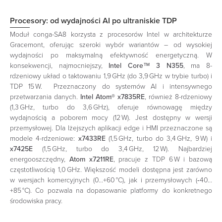
Procesory: od wydajności AI po ultraniskie TDP
Moduł conga-SA8 korzysta z procesorów Intel w architekturze
Gracemont, oferując szeroki wybór wariantów – od wysokiej
wydajności po maksymalną efektywność energetyczną. W
konsekwencji, najmocniejszy,
Intel Core™ 3 N355
, ma 8-
rdzeniowy układ o taktowaniu 1,9 GHz (do 3,9 GHz w trybie turbo) i
TDP 15 W. Przeznaczony do systemów AI i intensywnego
przetwarzania danych.
Intel Atom® x7835RE
, również 8-rdzeniowy
(1,3 GHz, turbo do 3,6 GHz), oferuje równowagę między
wydajnością a poborem mocy (12 W). Jest dostępny w wersji
przemysłowej. Dla lżejszych aplikacji edge i HMI przeznaczone są
modele 4-rdzeniowe:
x7433RE
(1,5 GHz, turbo do 3,4 GHz, 9 W) i
x7425E
(1,5 GHz, turbo do 3,4 GHz, 12 W). Najbardziej
energooszczędny,
Atom x7211RE
, pracuje z TDP 6 W i bazową
częstotliwością 1,0 GHz. Większość modeli dostępna jest zarówno
w wersjach komercyjnych (0…+60 °C), jak i przemysłowych (‑40…
+85 °C). Co pozwala na dopasowanie platformy do konkretnego
środowiska pracy.