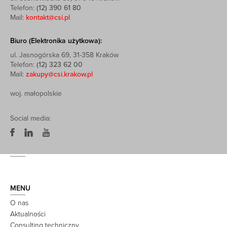
Telefon:
(12) 390 61 80
Mail:
kontakt@csi.pl
Biuro (Elektronika użytkowa):
ul. Jasnogórska 69, 31-358 Kraków
Telefon:
(12) 323 62 00
Mail:
zakupy@csi.krakow.pl
woj. małopolskie
Social media:
MENU
O nas
Aktualności
Consulting techniczny