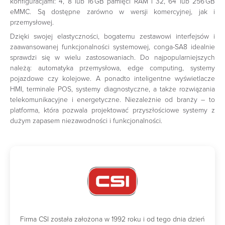
konfiguracjami: 4, 8 lub 16 GB pamięci RAM i 32, 64 lub 256 GB
eMMC. Są dostępne zarówno w wersji komercyjnej, jak i
przemysłowej.
Dzięki swojej elastyczności, bogatemu zestawowi interfejsów i
zaawansowanej funkcjonalności systemowej, conga-SA8 idealnie
sprawdzi się w wielu zastosowaniach. Do najpopularniejszych
należą: automatyka przemysłowa, edge computing, systemy
pojazdowe czy kolejowe. A ponadto inteligentne wyświetlacze
HMI, terminale POS, systemy diagnostyczne, a także rozwiązania
telekomunikacyjne i energetyczne. Niezależnie od branży – to
platforma, która pozwala projektować przyszłościowe systemy z
dużym zapasem niezawodności i funkcjonalności.
Firma CSI została założona w 1992 roku i od tego dnia dzień