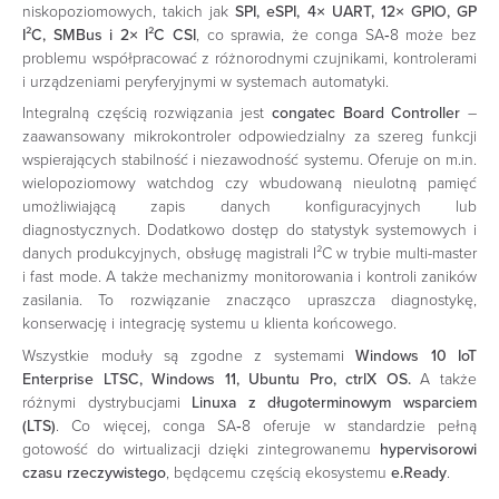
niskopoziomowych, takich jak
SPI, eSPI, 4× UART, 12× GPIO, GP
I²C, SMBus i 2× I²C CSI
, co sprawia, że conga SA‑8 może bez
problemu współpracować z różnorodnymi czujnikami, kontrolerami
i urządzeniami peryferyjnymi w systemach automatyki.
Integralną częścią rozwiązania jest
congatec Board Controller
–
zaawansowany mikrokontroler odpowiedzialny za szereg funkcji
wspierających stabilność i niezawodność systemu. Oferuje on m.in.
wielopoziomowy watchdog czy wbudowaną nieulotną pamięć
umożliwiającą zapis danych konfiguracyjnych lub
diagnostycznych. Dodatkowo dostęp do statystyk systemowych i
danych produkcyjnych, obsługę magistrali I²C w trybie multi-master
i fast mode. A także mechanizmy monitorowania i kontroli zaników
zasilania. To rozwiązanie znacząco upraszcza diagnostykę,
konserwację i integrację systemu u klienta końcowego.
Wszystkie moduły są zgodne z systemami
Windows 10 IoT
Enterprise LTSC, Windows 11, Ubuntu Pro, ctrlX OS.
A także
różnymi dystrybucjami
Linuxa z długoterminowym wsparciem
(LTS)
. Co więcej, conga SA‑8 oferuje w standardzie pełną
gotowość do wirtualizacji dzięki zintegrowanemu
hypervisorowi
czasu rzeczywistego
, będącemu częścią ekosystemu
e.Ready
.