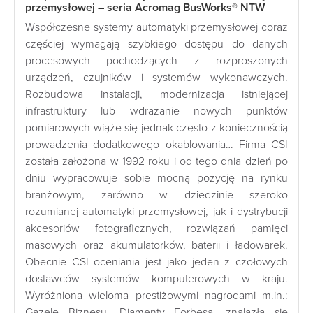
przemysłowej – seria Acromag BusWorks® NTW
Współczesne systemy automatyki przemysłowej coraz
częściej wymagają szybkiego dostępu do danych
procesowych pochodzących z rozproszonych
urządzeń, czujników i systemów wykonawczych.
Rozbudowa instalacji, modernizacja istniejącej
infrastruktury lub wdrażanie nowych punktów
pomiarowych wiąże się jednak często z koniecznością
prowadzenia dodatkowego okablowania… Firma CSI
została założona w 1992 roku i od tego dnia dzień po
dniu wypracowuje sobie mocną pozycję na rynku
branżowym, zarówno w dziedzinie szeroko
rozumianej automatyki przemysłowej, jak i dystrybucji
akcesoriów fotograficznych, rozwiązań pamięci
masowych oraz akumulatorków, baterii i ładowarek.
Obecnie CSI oceniania jest jako jeden z czołowych
dostawców systemów komputerowych w kraju.
Wyróżniona wieloma prestiżowymi nagrodami m.in.:
Gazele Biznesu, Diamenty Forbesa, znalazła się