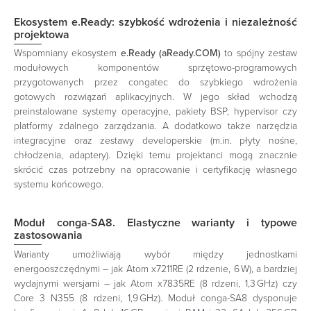
Ekosystem e.Ready: szybkość wdrożenia i niezależność
projektowa
Wspomniany ekosystem
e.Ready (aReady.COM)
to spójny zestaw
modułowych komponentów sprzętowo-programowych
przygotowanych przez congatec do szybkiego wdrożenia
gotowych rozwiązań aplikacyjnych. W jego skład wchodzą
preinstalowane systemy operacyjne, pakiety BSP, hypervisor czy
platformy zdalnego zarządzania. A dodatkowo także narzędzia
integracyjne oraz zestawy developerskie (m.in. płyty nośne,
chłodzenia, adaptery). Dzięki temu projektanci mogą znacznie
skrócić czas potrzebny na opracowanie i certyfikację własnego
systemu końcowego.
Moduł conga-SA8. Elastyczne warianty i typowe
zastosowania
Warianty umożliwiają wybór między jednostkami
energooszczędnymi – jak Atom x7211RE (2 rdzenie, 6 W), a bardziej
wydajnymi wersjami – jak Atom x7835RE (8 rdzeni, 1,3 GHz) czy
Core 3 N355 (8 rdzeni, 1,9 GHz). Moduł conga-SA8 dysponuje