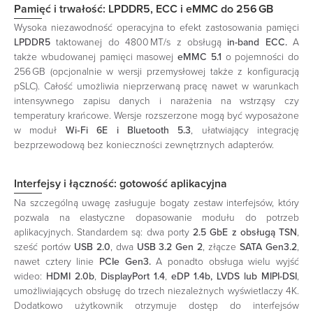
Pamięć i trwałość: LPDDR5, ECC i eMMC do 256
GB
Wysoka niezawodność operacyjna to efekt zastosowania pamięci
LPDDR5
taktowanej do 4800 MT/s z obsługą
in-band ECC.
A
także wbudowanej pamięci masowej
eMMC 5.1
o pojemności do
256 GB (opcjonalnie w wersji przemysłowej także z konfiguracją
pSLC). Całość umożliwia nieprzerwaną pracę nawet w warunkach
intensywnego zapisu danych i narażenia na wstrząsy czy
temperatury krańcowe. Wersje rozszerzone mogą być wyposażone
w moduł
Wi‑Fi 6E i Bluetooth 5.3
, ułatwiający integrację
bezprzewodową bez konieczności zewnętrznych adapterów.
Interfejsy i łączność: gotowość aplikacyjna
Na szczególną uwagę zasługuje bogaty zestaw interfejsów, który
pozwala na elastyczne dopasowanie modułu do potrzeb
aplikacyjnych. Standardem są: dwa porty
2.5 GbE z obsługą TSN
,
sześć portów
USB 2.0
, dwa
USB 3.2 Gen 2
, złącze
SATA Gen3.2
,
nawet cztery linie
PCIe Gen3.
A ponadto obsługa wielu wyjść
wideo:
HDMI 2.0b
,
DisplayPort 1.4
,
eDP 1.4b, LVDS lub MIPI-DSI
,
umożliwiających obsługę do trzech niezależnych wyświetlaczy 4K.
Dodatkowo użytkownik otrzymuje dostęp do interfejsów